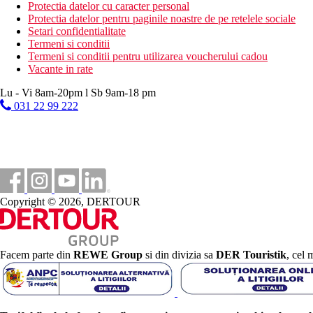
Protectia datelor cu caracter personal
Wellness
Protectia datelor pentru paginile noastre de pe retelele sociale
contra cost
: diverse proceduri de masaj, impachetari, tera
Setari confidentialitate
Termeni si conditii
Internet
Termeni si conditii pentru utilizarea voucherului cadou
gratuit
: WiFi in hol
Vacante in rate
Nota
Lu - Vi 8am-20pm l Sb 9am-18 pm
031 22 99 222
Hotelul este clasat la 5
*
Distanţe
13 km
Centrul orasului
Copyright © 2026, DERTOUR
0 m
Magazine
200 m
Distanta pana la plaja
Facem parte din
REWE Group
si din divizia sa
DER Touristik
, cel 
35 km
Distanta de cel mai apropiat aeroport