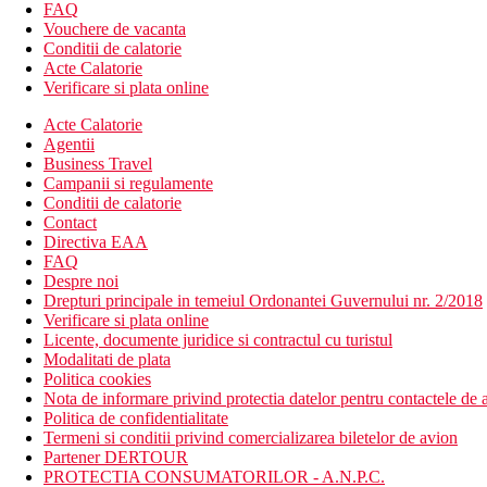
FAQ
All inclusive
Vouchere de vacanta
Conditii de calatorie
Plaja
Acte Calatorie
Verificare si plata online
Plaja cu nisip este situata chiar langa complexul Bahia, hotelul G
Acte Calatorie
Oferta sportiva
Agentii
Gratuit:
darts, baschet, fotbal, volei, lectii de dans, fitness
Business Travel
Contra cost
: sporturi acvatice motorizate, calarie, golf - 
Campanii si regulamente
Stravovanie
Conditii de calatorie
Mic dejun, pranz si cina tip bufet
Contact
Cocktail de bun venit
Directiva EAA
Intrare la restaurante a la carte (rezervare obligatorie)
FAQ
Bauturi alcoolice si nealcoolice de productie locala si strai
Despre noi
Minibarul din camera este completat zilnic
Drepturi principale in temeiul Ordonantei Guvernului nr. 2/2018
1 ora pe zi gratuit - catamaran, lectii de scufundari in pisc
Verificare si plata online
Intrarea la discoteca include bauturi locale, bauturi racori
Licente, documente juridice si contractul cu turistul
Modalitati de plata
Carduri
Politica cookies
Nota de informare privind protectia datelor pentru contactele de a
VISA, CE/MC
Politica de confidentialitate
Termeni si conditii privind comercializarea biletelor de avion
Site-ul web
Partener DERTOUR
http://www.bahia-principe.com/en/
PROTECTIA CONSUMATORILOR - A.N.P.C.