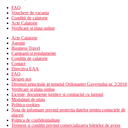
Wi-Fi (gratuit in hol)
minibar (gratuit)
FAQ
automat de cafea
Vouchere de vacanta
sanitare proprii (baie, uscator de par, toaleta)
Conditii de calatorie
seif (gratuit)
Acte Calatorie
balcon sau terasa
Verificare si plata online
Descrierea hotelului
Acte Calatorie
hol de intrare cu receptie
Agentii
restaurantul principal
Business Travel
4 restaurante cu servicii (steak house, italiana,
Campanii si regulamente
mediteraneana, elvetiana)
Conditii de calatorie
bar in receptie
Contact
bar langa piscina
Directiva EAA
cafenea
FAQ
magazin cu suveniruri
Despre noi
minimarket
Drepturi principale in temeiul Ordonantei Guvernului nr. 2/2018
curatatori
Verificare si plata online
spalatorie
Licente, documente juridice si contractul cu turistul
amfiteatru
Modalitati de plata
discoteca
Politica cookies
4 piscine exterioare (sezlonguri, umbrele si prosoape
Nota de informare privind protectia datelor pentru contactele de
gratuite)
afaceri
Politica de confidentialitate
Descrierea plajei
Termeni si conditii privind comercializarea biletelor de avion