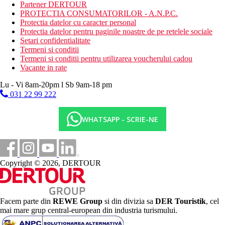
cu nisip
Partener DERTOUR
hotel situat chiar pe plaja
PROTECTIA CONSUMATORILOR - A.N.P.C.
Protectia datelor cu caracter personal
Activitati sportive gratuite
Protectia datelor pentru paginile noastre de pe retelele sociale
programe de animatie
Setari confidentialitate
programe de seara
Termeni si conditii
teren de tenis (iluminat si echipament contra cost)
Termeni si conditii pentru utilizarea voucherului cadou
TIR cu arcul
Vacante in rate
loc de joaca multifunctional (volei, baschet, minifotbal)
colt de joc (tenis de masa, darts, biliard)
Lu - Vi 8am-20pm l Sb 9am-18 pm
volei pe plaja
031 22 99 222
fitness
scufundari
WHATSAPP - SCRIE-NE
Activitati sportive contra cost
sporturi nautice motorizate
golf (aproape de hotel)
centru SPA
Copyright © 2026, DERTOUR
Mesele incluse
All Inclusive - 24 de ore:
include mic dejun, mic dejun tarziu, pranz si cina* sub
forma de bufet bogat
Facem parte din
REWE Group
si din divizia sa
DER Touristik
, cel
bauturi racoritoare pe tot parcursul zilei, bauturi
mai mare grup central-european din industria turismului.
racoritoare nelimitate si bauturi alcoolice locale si selectate
din import