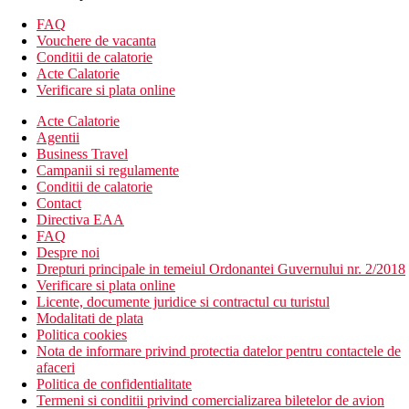
Camera cu vedere la gradina
FAQ
Descrierea hotelului
Vouchere de vacanta
hol de intrare cu receptie
Conditii de calatorie
4 restaurante cu service
Acte Calatorie
Wi-fi in zonele publice (gratuit)
Verificare si plata online
magazin cu suveniruri
coafor
Acte Calatorie
loc de joaca
Agentii
3 piscine (sezlonguri, umbrele si prosoape gratuite)
Business Travel
Campanii si regulamente
Descrierea plajei
Conditii de calatorie
nisipos
Contact
sezlonguri, umbrele si prosoape gratuite
Directiva EAA
FAQ
Activitati sportive gratuite
Despre noi
inchiriere de hidrobiciclete si caiace
Drepturi principale in temeiul Ordonantei Guvernului nr. 2/2018
tenis de masa
Verificare si plata online
aerobic
Licente, documente juridice si contractul cu turistul
darts
Modalitati de plata
volei pe plaja
Politica cookies
sauna
Nota de informare privind protectia datelor pentru contactele de
programe de animatie
afaceri
Politica de confidentialitate
Activitati sportive contra cost
Termeni si conditii privind comercializarea biletelor de avion