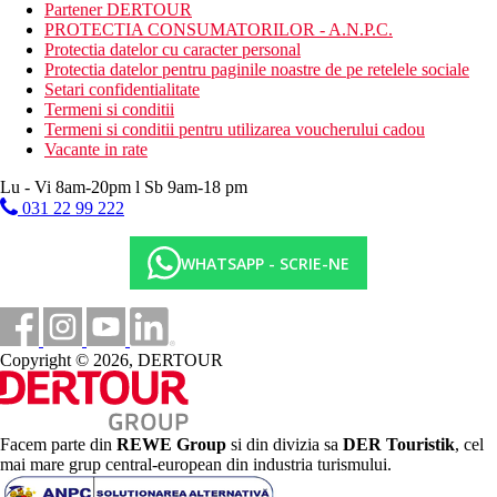
pescuit
Partener DERTOUR
calarie
PROTECTIA CONSUMATORILOR - A.N.P.C.
scufundari
Protectia datelor cu caracter personal
schi nautic
Protectia datelor pentru paginile noastre de pe retelele sociale
masaje
Setari confidentialitate
golf (16 km de hotel)
Termeni si conditii
Termeni si conditii pentru utilizarea voucherului cadou
Mesele incluse
Vacante in rate
All Inclusive - 24 de ore:
include micul dejun, pranzul si cina sub forma de bufet
Lu - Vi 8am-20pm l Sb 9am-18 pm
o cantitate nelimitata de bauturi nealcoolice si alcoolice
031 22 99 222
imbuteliate de productie locala
*Este necesara tinuta formala in timpul serii.
WHATSAPP - SCRIE-NE
Distanţe
16 km
Copyright © 2026, DERTOUR
teren de golf
0 m
Distanta pana la plaja
Facem parte din
REWE Group
si din divizia sa
DER Touristik
, cel
mai mare grup central-european din industria turismului.
25 km
Centrul orasului