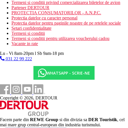
caiace, windsurfing, paddleboard
Termeni si conditii privind comercializarea biletelor de avion
biliard
Partener DERTOUR
tenis de masa
PROTECTIA CONSUMATORILOR - A.N.P.C.
volei
Protectia datelor cu caracter personal
tir cu arcul
Protectia datelor pentru paginile noastre de pe retelele sociale
biliard
Setari confidentialitate
muzica live
Termeni si conditii
programe de animatie
Termeni si conditii pentru utilizarea voucherului cadou
Vacante in rate
Activitati sportive contra cost
centru de scufundari
Lu - Vi 8am-20pm l Sb 9am-18 pm
wellness & spa
031 22 99 222
Dieta
All inclusive:
WHATSAPP - SCRIE-NE
Mic dejun, pranz si cina tip bufet
Cina in restaurante a la carte (este necesara rezervare in
avans)
Gustare in timpul zilei (24 de ore pe zi)
Copyright © 2026, DERTOUR
Bauturi alcoolice si nealcoolice de productie locala si
unele marci straine, cocktailuri, vin
Categoria oficiala
4 stele
Facem parte din
REWE Group
si din divizia sa
DER Touristik
, cel
mai mare grup central-european din industria turismului.
Nota