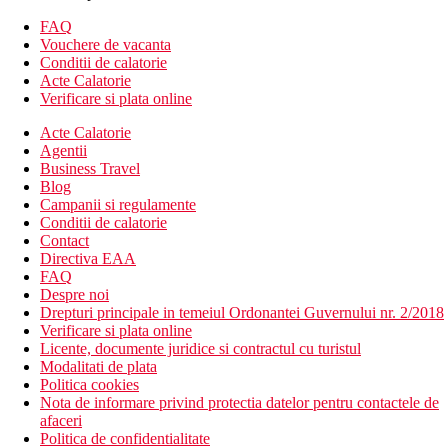
ocean
FAQ
Camera dubla, superioara, vedere la ocean, piscina mica:
Vouchere de vacanta
vedere la ocean, acces direct la piscina
Conditii de calatorie
Descrierea hotelului
Acte Calatorie
Hotelul dispune de:
Verificare si plata online
receptie
Acte Calatorie
486 camere
Agentii
ATM
Business Travel
4 piscine (inclusiv una cu apa sarata)
Blog
restaurant tip bufet
Campanii si regulamente
4 restaurante a la carte
Conditii de calatorie
casa de clatite
Contact
5 baruri
Directiva EAA
club pentru copii
FAQ
fitness
Despre noi
magazin de suveniruri
Drepturi principale in temeiul Ordonantei Guvernului nr. 2/2018
schimb valutar
Verificare si plata online
WiFi in camere si in anumite parti ale statiunii
Licente, documente juridice si contractul cu turistul
Descrierea plajei
Modalitati de plata
frumoasa plaja de nisip chiar langa hotel
Politica cookies
sezlonguri gratuite
Nota de informare privind protectia datelor pentru contactele de
afaceri
Activitati sportive gratuite
Politica de confidentialitate