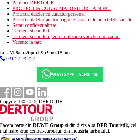
Partener DERTOUR
PROTECTIA CONSUMATORILOR - A.N.P.C.
Protectia datelor cu caracter personal
Protectia datelor pentru paginile noastre de pe retelele sociale
Setari confidentialitate
Termeni si conditii
Termeni si conditii pentru utilizarea voucherului cadou
Vacante in rate
Lu - Vi 8am-20pm l Sb 9am-18 pm
031 22 99 222
WHATSAPP - SCRIE-NE
Copyright © 2026, DERTOUR
Facem parte din
REWE Group
si din divizia sa
DER Touristik
, cel
mai mare grup central-european din industria turismului.