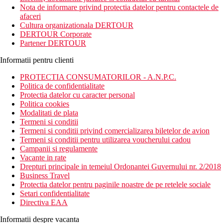
Nota de informare privind protectia datelor pentru contactele de
afaceri
Cultura organizationala DERTOUR
DERTOUR Corporate
Partener DERTOUR
Informatii pentru clienti
PROTECTIA CONSUMATORILOR - A.N.P.C.
Politica de confidentialitate
Protectia datelor cu caracter personal
Politica cookies
Modalitati de plata
Termeni si conditii
Termeni si conditii privind comercializarea biletelor de avion
Termeni si conditii pentru utilizarea voucherului cadou
Campanii si regulamente
Vacante in rate
Drepturi principale in temeiul Ordonantei Guvernului nr. 2/2018
Business Travel
Protectia datelor pentru paginile noastre de pe retelele sociale
Setari confidentialitate
Directiva EAA
Informatii despre vacanta