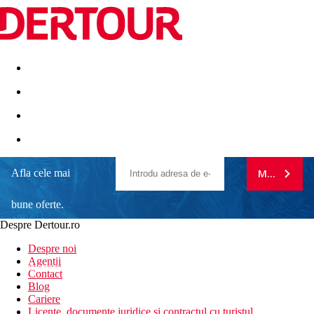
Destinatii
Vacanta perfecta
OFERTE DE NERATAT
Afla cele mai
MA ABONE
bune oferte.
Despre Dertour.ro
Inscrie-te la
Despre noi
Agentii
newsletter!
Contact
Blog
Cariere
Licente, documente juridice si contractul cu turistul