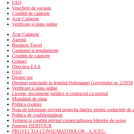
FAQ
Vouchere de vacanta
Conditii de calatorie
Acte Calatorie
Verificare si plata online
Acte Calatorie
Agentii
Business Travel
Campanii si regulamente
Conditii de calatorie
Contact
Directiva EAA
FAQ
Despre noi
Drepturi principale in temeiul Ordonantei Guvernului nr. 2/2018
Verificare si plata online
Licente, documente juridice si contractul cu turistul
Modalitati de plata
Politica cookies
Nota de informare privind protectia datelor pentru contactele de a
Politica de confidentialitate
Termeni si conditii privind comercializarea biletelor de avion
Partener DERTOUR
PROTECTIA CONSUMATORILOR - A.N.P.C.