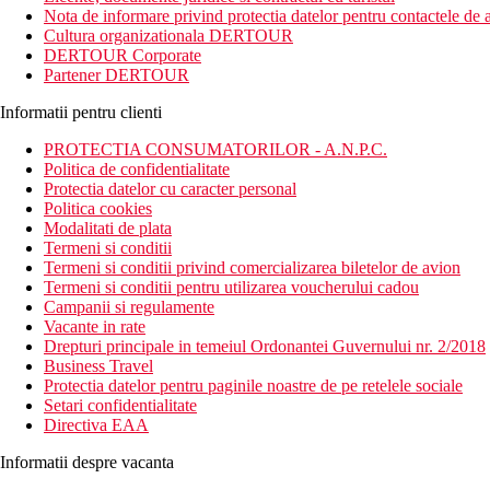
Nota de informare privind protectia datelor pentru contactele de a
Cultura organizationala DERTOUR
DERTOUR Corporate
Partener DERTOUR
Informatii pentru clienti
PROTECTIA CONSUMATORILOR - A.N.P.C.
Politica de confidentialitate
Protectia datelor cu caracter personal
Politica cookies
Modalitati de plata
Termeni si conditii
Termeni si conditii privind comercializarea biletelor de avion
Termeni si conditii pentru utilizarea voucherului cadou
Campanii si regulamente
Vacante in rate
Drepturi principale in temeiul Ordonantei Guvernului nr. 2/2018
Business Travel
Protectia datelor pentru paginile noastre de pe retelele sociale
Setari confidentialitate
Directiva EAA
Informatii despre vacanta