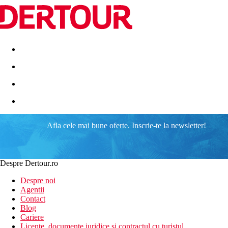
Destinatii
Vacanta perfecta
OFERTE DE NERATAT
Afla cele mai bune oferte. Inscrie-te la newsletter!
Despre Dertour.ro
Despre noi
Agentii
Contact
Blog
Cariere
Licente, documente juridice si contractul cu turistul