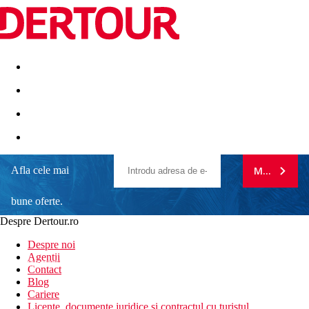
Destinatii
Vacanta perfecta
OFERTE DE NERATAT
Afla cele mai
MA ABONE
bune oferte.
Despre Dertour.ro
Inscrie-te la
Despre noi
Agentii
newsletter!
Contact
Blog
Cariere
Licente, documente juridice si contractul cu turistul