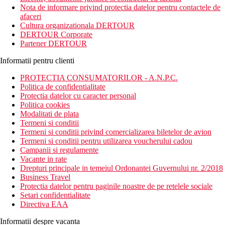
Nota de informare privind protectia datelor pentru contactele de
afaceri
Cultura organizationala DERTOUR
DERTOUR Corporate
Partener DERTOUR
Informatii pentru clienti
PROTECTIA CONSUMATORILOR - A.N.P.C.
Politica de confidentialitate
Protectia datelor cu caracter personal
Politica cookies
Modalitati de plata
Termeni si conditii
Termeni si conditii privind comercializarea biletelor de avion
Termeni si conditii pentru utilizarea voucherului cadou
Campanii si regulamente
Vacante in rate
Drepturi principale in temeiul Ordonantei Guvernului nr. 2/2018
Business Travel
Protectia datelor pentru paginile noastre de pe retelele sociale
Setari confidentialitate
Directiva EAA
Informatii despre vacanta