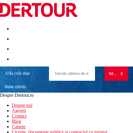
Destinatii
Vacanta perfecta
OFERTE DE NERATAT
Afla cele mai
MA ABONE
bune oferte.
Despre Dertour.ro
Inscrie-te la
Despre noi
Agentii
newsletter!
Contact
Blog
Cariere
Licente, documente juridice si contractul cu turistul