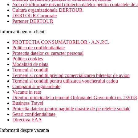
Nota de informare privind protectia datelor pentru contactele de a
Cultura organizationala DERTOUR
DERTOUR Corporate
Partener DERTOUR
Informatii pentru clienti
PROTECTIA CONSUMATORILOR - A.N.P.C.
Politica de confidentialitate
Protectia datelor cu caracter personal
Politica cookies
Modalitati de plata
Termeni si conditii
Termeni si conditii privind comercializarea biletelor de avion
Termeni si conditii pentru utilizarea voucherului cadou
Campanii si regulamente
Vacante in rate
Drepturi principale in temeiul Ordonantei Guvernului nr. 2/2018
Business Travel
Protectia datelor pentru paginile noastre de pe retelele sociale
Setari confidentialitate
Directiva EAA
Informatii despre vacanta