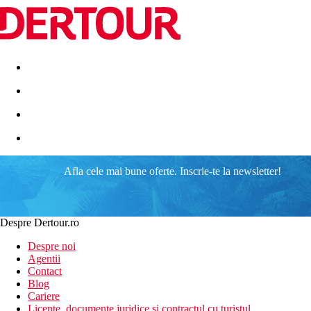
Destinatii
Vacanta perfecta
OFERTE DE NERATAT
Afla cele mai bune oferte. Inscrie-te la newsletter!
Despre Dertour.ro
Despre noi
Agentii
Contact
Blog
Cariere
Licente, documente juridice si contractul cu turistul