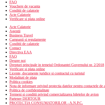
FAQ
Vouchere de vacanta
Conditii de calatorie
Acte Calatorie
Verificare si plata online
Acte Calatorie
Agentii
Business Travel
Campanii si regulamente
Conditii de calatorie
Contact
Directiva EAA
FAQ
Despre noi
Drepturi principale in temeiul Ordonantei Guvernului nr. 2/2018
Verificare si plata online
Licente, documente juridice si contractul cu turistul
Modalitati de plata
Politica cookies
Nota de informare privind protectia datelor pentru contactele de a
Politica de confidentialitate
Termeni si conditii privind comercializarea biletelor de avion
Partener DERTOUR
PROTECTIA CONSUMATORILOR - A.N.P.C.