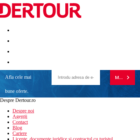
Destinatii
Vacanta perfecta
OFERTE DE NERATAT
Afla cele mai
MA ABONE
bune oferte.
Despre Dertour.ro
Inscrie-te la
Despre noi
Agentii
newsletter!
Contact
Blog
Cariere
Licente, documente juridice si contractul cu turistul