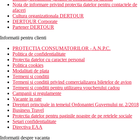
Nota de informare privind protectia datelor pentru contactele de
afaceri
Cultura organizationala DERTOUR
DERTOUR Corporate
Partener DERTOUR
Informatii pentru clienti
PROTECTIA CONSUMATORILOR - A.N.P.C.
Politica de confidentialitate
Protectia datelor cu caracter personal
Politica cookies
Modalitati de plata
Termeni si conditii
Termeni si conditii privind comercializarea biletelor de avion
Termeni si conditii pentru utilizarea voucherului cadou
Campanii si regulamente
Vacante in rate
Drepturi principale in temeiul Ordonantei Guvernului nr. 2/2018
Business Travel
Protectia datelor pentru paginile noastre de pe retelele sociale
Setari confidentialitate
Directiva EAA
Informatii despre vacanta