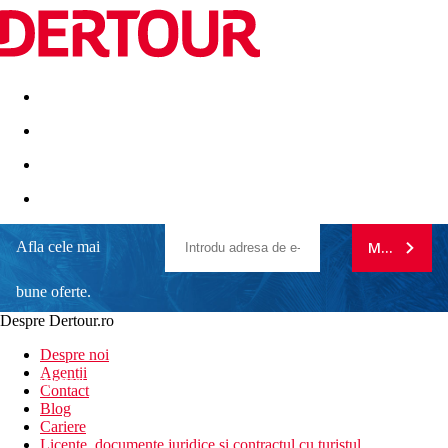
Destinatii
Vacanta perfecta
OFERTE DE NERATAT
Afla cele mai
MA ABONE
bune oferte.
Despre Dertour.ro
Inscrie-te la
Despre noi
Agentii
newsletter!
Contact
Blog
Cariere
Licente, documente juridice si contractul cu turistul