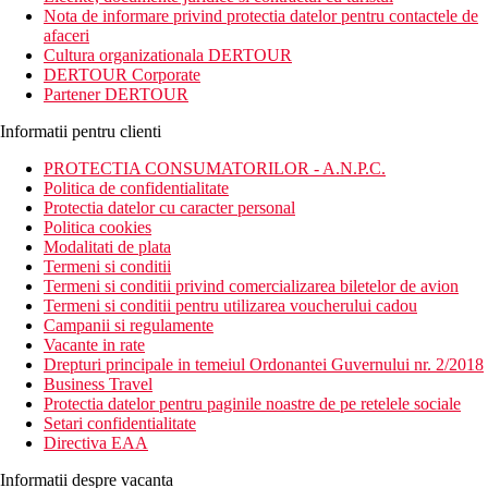
Nota de informare privind protectia datelor pentru contactele de
afaceri
Cultura organizationala DERTOUR
DERTOUR Corporate
Partener DERTOUR
Informatii pentru clienti
PROTECTIA CONSUMATORILOR - A.N.P.C.
Politica de confidentialitate
Protectia datelor cu caracter personal
Politica cookies
Modalitati de plata
Termeni si conditii
Termeni si conditii privind comercializarea biletelor de avion
Termeni si conditii pentru utilizarea voucherului cadou
Campanii si regulamente
Vacante in rate
Drepturi principale in temeiul Ordonantei Guvernului nr. 2/2018
Business Travel
Protectia datelor pentru paginile noastre de pe retelele sociale
Setari confidentialitate
Directiva EAA
Informatii despre vacanta