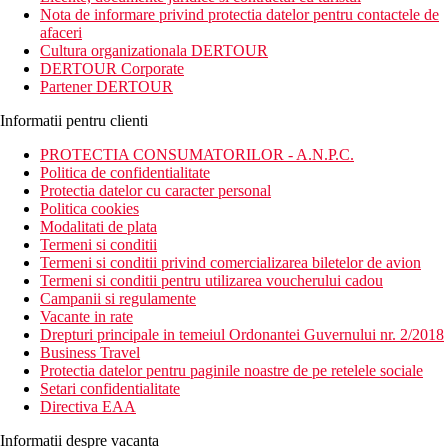
Nota de informare privind protectia datelor pentru contactele de
afaceri
Cultura organizationala DERTOUR
DERTOUR Corporate
Partener DERTOUR
Informatii pentru clienti
PROTECTIA CONSUMATORILOR - A.N.P.C.
Politica de confidentialitate
Protectia datelor cu caracter personal
Politica cookies
Modalitati de plata
Termeni si conditii
Termeni si conditii privind comercializarea biletelor de avion
Termeni si conditii pentru utilizarea voucherului cadou
Campanii si regulamente
Vacante in rate
Drepturi principale in temeiul Ordonantei Guvernului nr. 2/2018
Business Travel
Protectia datelor pentru paginile noastre de pe retelele sociale
Setari confidentialitate
Directiva EAA
Informatii despre vacanta