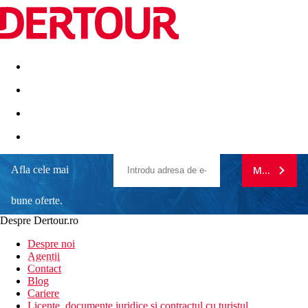
Destinatii
Vacanta perfecta
OFERTE DE NERATAT
Afla cele mai
MA ABONE
bune oferte.
Despre Dertour.ro
Inscrie-te la
Despre noi
Agentii
newsletter!
Contact
Blog
Cariere
Licente, documente juridice si contractul cu turistul