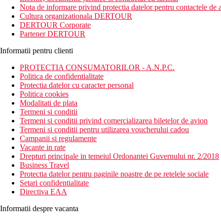
Nota de informare privind protectia datelor pentru contactele de a
Cultura organizationala DERTOUR
DERTOUR Corporate
Partener DERTOUR
Informatii pentru clienti
PROTECTIA CONSUMATORILOR - A.N.P.C.
Politica de confidentialitate
Protectia datelor cu caracter personal
Politica cookies
Modalitati de plata
Termeni si conditii
Termeni si conditii privind comercializarea biletelor de avion
Termeni si conditii pentru utilizarea voucherului cadou
Campanii si regulamente
Vacante in rate
Drepturi principale in temeiul Ordonantei Guvernului nr. 2/2018
Business Travel
Protectia datelor pentru paginile noastre de pe retelele sociale
Setari confidentialitate
Directiva EAA
Informatii despre vacanta