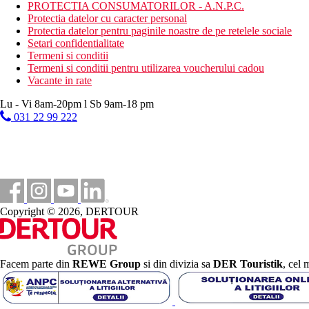
PROTECTIA CONSUMATORILOR - A.N.P.C.
Protectia datelor cu caracter personal
Protectia datelor pentru paginile noastre de pe retelele sociale
Setari confidentialitate
Termeni si conditii
Termeni si conditii pentru utilizarea voucherului cadou
Vacante in rate
Lu - Vi 8am-20pm l Sb 9am-18 pm
031 22 99 222
Copyright © 2026, DERTOUR
Facem parte din
REWE Group
si din divizia sa
DER Touristik
, cel 