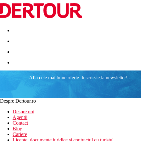
Destinatii
Vacanta perfecta
OFERTE DE NERATAT
Afla cele mai bune oferte. Inscrie-te la newsletter!
Despre Dertour.ro
Despre noi
Agentii
Contact
Blog
Cariere
Licente, documente juridice si contractul cu turistul