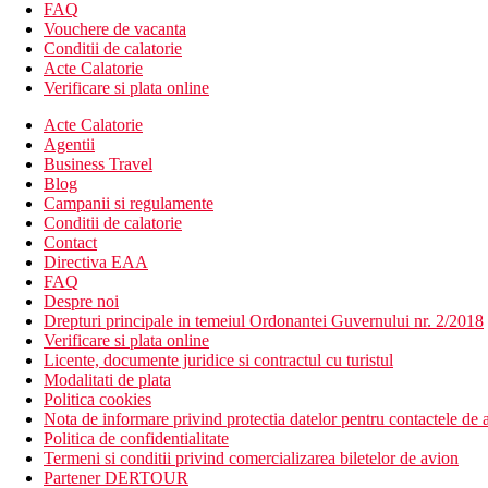
FAQ
Vouchere de vacanta
Conditii de calatorie
Acte Calatorie
Verificare si plata online
Acte Calatorie
Agentii
Business Travel
Blog
Campanii si regulamente
Conditii de calatorie
Contact
Directiva EAA
FAQ
Despre noi
Drepturi principale in temeiul Ordonantei Guvernului nr. 2/2018
Verificare si plata online
Licente, documente juridice si contractul cu turistul
Modalitati de plata
Politica cookies
Nota de informare privind protectia datelor pentru contactele de a
Politica de confidentialitate
Termeni si conditii privind comercializarea biletelor de avion
Partener DERTOUR