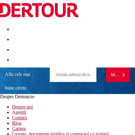
Destinatii
Vacanta perfecta
OFERTE DE NERATAT
Afla cele mai
MA ABONE
bune oferte.
Despre Dertour.ro
Inscrie-te la
Despre noi
Agentii
newsletter!
Contact
Blog
Cariere
Licente, documente juridice si contractul cu turistul