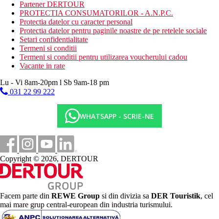
Partener DERTOUR
PROTECTIA CONSUMATORILOR - A.N.P.C.
Protectia datelor cu caracter personal
Protectia datelor pentru paginile noastre de pe retelele sociale
Setari confidentialitate
Termeni si conditii
Termeni si conditii pentru utilizarea voucherului cadou
Vacante in rate
Lu - Vi 8am-20pm l Sb 9am-18 pm
031 22 99 222
WHATSAPP - SCRIE-NE
Copyright © 2026, DERTOUR
Facem parte din
REWE Group
si din divizia sa
DER Touristik
, cel
mai mare grup central-european din industria turismului.