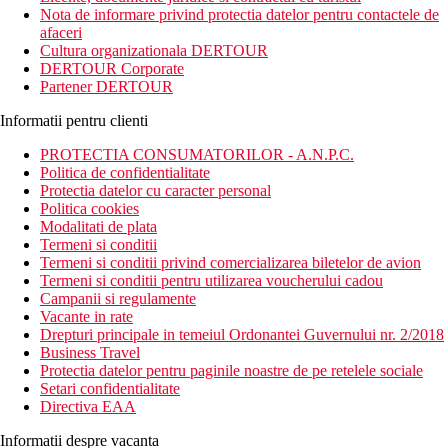
Nota de informare privind protectia datelor pentru contactele de
afaceri
Cultura organizationala DERTOUR
DERTOUR Corporate
Partener DERTOUR
Informatii pentru clienti
PROTECTIA CONSUMATORILOR - A.N.P.C.
Politica de confidentialitate
Protectia datelor cu caracter personal
Politica cookies
Modalitati de plata
Termeni si conditii
Termeni si conditii privind comercializarea biletelor de avion
Termeni si conditii pentru utilizarea voucherului cadou
Campanii si regulamente
Vacante in rate
Drepturi principale in temeiul Ordonantei Guvernului nr. 2/2018
Business Travel
Protectia datelor pentru paginile noastre de pe retelele sociale
Setari confidentialitate
Directiva EAA
Informatii despre vacanta