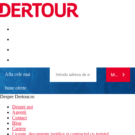
Destinatii
Vacanta perfecta
OFERTE DE NERATAT
Afla cele mai
MA ABONE
bune oferte.
Despre Dertour.ro
Inscrie-te la
Despre noi
Agentii
newsletter!
Contact
Blog
Cariere
Licente, documente juridice si contractul cu turistul