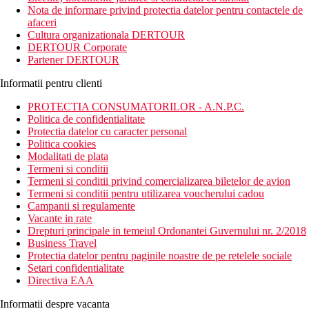
Nota de informare privind protectia datelor pentru contactele de
afaceri
Cultura organizationala DERTOUR
DERTOUR Corporate
Partener DERTOUR
Informatii pentru clienti
PROTECTIA CONSUMATORILOR - A.N.P.C.
Politica de confidentialitate
Protectia datelor cu caracter personal
Politica cookies
Modalitati de plata
Termeni si conditii
Termeni si conditii privind comercializarea biletelor de avion
Termeni si conditii pentru utilizarea voucherului cadou
Campanii si regulamente
Vacante in rate
Drepturi principale in temeiul Ordonantei Guvernului nr. 2/2018
Business Travel
Protectia datelor pentru paginile noastre de pe retelele sociale
Setari confidentialitate
Directiva EAA
Informatii despre vacanta