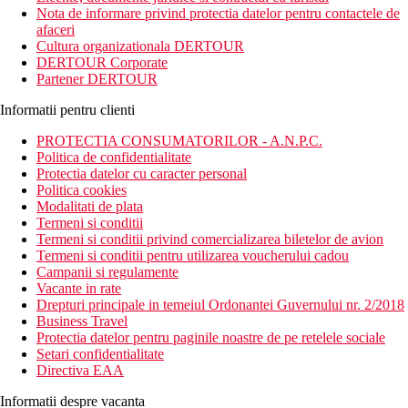
Nota de informare privind protectia datelor pentru contactele de
afaceri
Cultura organizationala DERTOUR
DERTOUR Corporate
Partener DERTOUR
Informatii pentru clienti
PROTECTIA CONSUMATORILOR - A.N.P.C.
Politica de confidentialitate
Protectia datelor cu caracter personal
Politica cookies
Modalitati de plata
Termeni si conditii
Termeni si conditii privind comercializarea biletelor de avion
Termeni si conditii pentru utilizarea voucherului cadou
Campanii si regulamente
Vacante in rate
Drepturi principale in temeiul Ordonantei Guvernului nr. 2/2018
Business Travel
Protectia datelor pentru paginile noastre de pe retelele sociale
Setari confidentialitate
Directiva EAA
Informatii despre vacanta