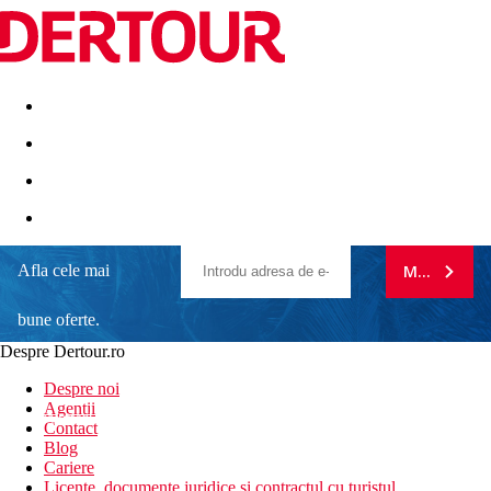
Destinatii
Vacanta perfecta
OFERTE DE NERATAT
Afla cele mai
MA ABONE
bune oferte.
Despre Dertour.ro
Inscrie-te la
Despre noi
Agentii
newsletter!
Contact
Blog
Cariere
Licente, documente juridice si contractul cu turistul