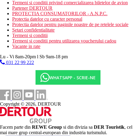
Termeni si conditii privind comercializarea biletelor de avion
bar
Partener DERTOUR
parcare (contra cost)
PROTECTIA CONSUMATORILOR - A.N.P.C.
receptie deschisa non-stop
Protectia datelor cu caracter personal
lobby
Protectia datelor pentru paginile noastre de pe retelele sociale
schimb valutar
Setari confidentialitate
camera de bagaje
Termeni si conditii
club pentru copii
Termeni si conditii pentru utilizarea voucherului cadou
Descrierea plajei
Vacante in rate
acces imediat la plaja
Lu - Vi 8am-20pm l Sb 9am-18 pm
plaja cu nisip
031 22 99 222
Activitati sportive gratuite
divertisment de seara
WHATSAPP - SCRIE-NE
tenis de masa
plaja
animatori
masaj
Copyright © 2026, DERTOUR
Activitati sportive contra cost
sauna
spa & centru de wellness
fitness
cada cu hidromasaj/jacuzzi
Facem parte din
REWE Group
si din divizia sa
DER Touristik
, cel
mai mare grup central-european din industria turismului.