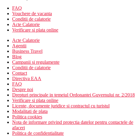
altfel, camerele au facilitatile de sus):
FAQ
Vouchere de vacanta
Camera sinlge
Conditii de calatorie
Camera tripla
Acte Calatorie
Camera twin standard, cu vedere la mare
Verificare si plata online
Camera twin superior, cu vedere la mare
Acte Calatorie
Descrierea hotelului
Agentii
Hotelul dispune de:
Business Travel
Blog
babysitting/servicii pentru copii
Campanii si regulamente
menaj zilnic
Conditii de calatorie
sala de conferinta
Contact
spa & centru de wellness (contra cost)
Directiva EAA
solar
FAQ
4 piscine
Despre noi
bar langa piscina
Drepturi principale in temeiul Ordonantei Guvernului nr. 2/2018
aer conditionat
Verificare si plata online
lifturi
Licente, documente juridice si contractul cu turistul
Wifi
Modalitati de plata
salon de infrumusetare
Politica cookies
facilitati pentru persoane cu mobilitate redusa
Nota de informare privind protectia datelor pentru contactele de
serviciu de trezire
afaceri
gradina
Politica de confidentialitate
restaurant de tip bufet