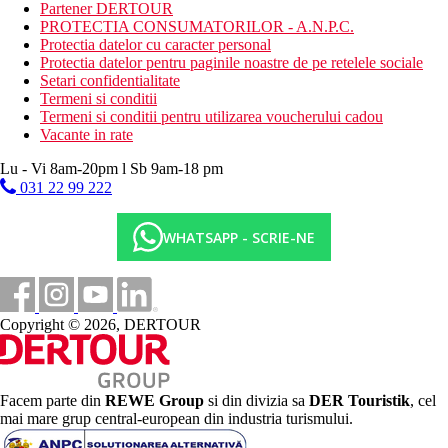
Partener DERTOUR
camera de bagaje
PROTECTIA CONSUMATORILOR - A.N.P.C.
bancomat
Protectia datelor cu caracter personal
parcare
Protectia datelor pentru paginile noastre de pe retelele sociale
sala de fitness
Setari confidentialitate
babysitting (contra cost)
Termeni si conditii
Descrierea plajei
Termeni si conditii pentru utilizarea voucherului cadou
plaja cu pietris chiar langa hotel (pietre la intrarea in apa -
Vacante in rate
se recomanda pantofi de apa)
Lu - Vi 8am-20pm l Sb 9am-18 pm
sezlonguri si umbrele gratuite pe plaja
031 22 99 222
Activitati sportive gratuite
yoga
WHATSAPP - SCRIE-NE
zumba
aerobic
pilates
baschet
echipament de tenis
Copyright © 2026, DERTOUR
tenis de masa
darts
inchiriere biciclete
sporturi acvatice nemotorizate pe plaja (gratuit 20 min.
Facem parte din
REWE Group
si din divizia sa
DER Touristik
, cel
zilnic).
mai mare grup central-european din industria turismului.
Activitati sportive contra cost