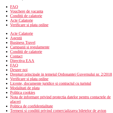
camera de zi spatioasa si un dormitor separat.
FAQ
Vouchere de vacanta
DELUXE: servicii superioare, apartamente in zone privilegiate
Conditii de calatorie
ale statiunii, piscine private, zone exclusive pe plaja, meniu de
Acte Calatorie
bauturi premium, tratamente spa gratuite, room service 24 de ore
Verificare si plata online
pe zi si concierge personal.
Acte Calatorie
Descrierea hotelului
Agentii
Hotelul dispune de:
Business Travel
Campanii si regulamente
hol de intrare cu receptie
Conditii de calatorie
restaurant tip bufet principal
Contact
6 restaurante a la carte (mancaruri mediteraneene,
Directiva EAA
spaniole, grecesti, asiatice, italiene si internationale)
FAQ
serviciu de spalatorie (contra cost)
Despre noi
bar pe plaja
Drepturi principale in temeiul Ordonantei Guvernului nr. 2/2018
bar langa piscina
Verificare si plata online
lobby bar
Licente, documente juridice si contractul cu turistul
8 piscine exterioare si interioare
Modalitati de plata
terasa la soare
Politica cookies
sezlonguri si umbrele gratuite
Nota de informare privind protectia datelor pentru contactele de
partea Deluxe numai pentru clientii in camere cu serviciu
afaceri
Deluxe
Politica de confidentialitate
serviciu de trezire
Termeni si conditii privind comercializarea biletelor de avion
room service