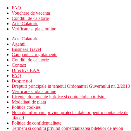
aprox. 24 m²
FAQ
renovate
Vouchere de vacanta
dotate similar cu camerele Comfort
Conditii de calatorie
Camere Family Standard:
Acte Calatorie
aprox. 24 m²
Verificare si plata online
au 2 paturi duble,
capacitate maxima: 2 adulti + 2 copii
Acte Calatorie
Agentii
Descrierea hotelului
Business Travel
Hotelul construit in 2002, partial renovat in 2021 dispune de:
Campanii si regulamente
o cladire
Conditii de calatorie
302 camere
Contact
6 etaje
Directiva EAA
receptie
FAQ
servicii de spalatorie (contra cost)
Despre noi
schimb valutar
Drepturi principale in temeiul Ordonantei Guvernului nr. 2/2018
Wi-Fi
Verificare si plata online
inchirieri auto
Licente, documente juridice si contractul cu turistul
Descrierea plajei
Modalitati de plata
plaja nisipoasa, publica
Politica cookies
sezlonguri si umbrele (contra cost)
Nota de informare privind protectia datelor pentru contactele de
afaceri
Activitati sportive gratuite
Politica de confidentialitate
Piscina exterioara, adancime 1,4 m (Sezlonguri si umbrele
Termeni si conditii privind comercializarea biletelor de avion