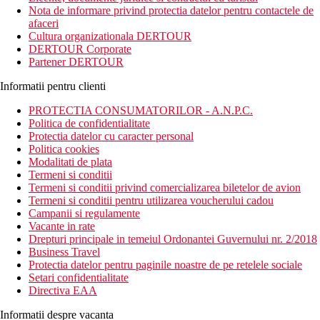
Hotelul Higueron Malaga, Curio Collection By Hilton este
Nota de informare privind protectia datelor pentru contactele de
localizat la 21 km distanta de Aeroportul Malaga. Acesta ofera
afaceri
oaspetilor 177 de camere moderne, receptie, restaurante,
Cultura organizationala DERTOUR
cafenea, gradina, room service.
DERTOUR Corporate
Partener DERTOUR
Distanta
21 km distanta de Aeroportul Malaga
Informatii pentru clienti
50 m distanta de Restaurantul Sollo
1.6 km distanta de Plaja Torreblanca
PROTECTIA CONSUMATORILOR - A.N.P.C.
Politica de confidentialitate
Descrierea camerei
Protectia datelor cu caracter personal
Camerele dispun de:
Politica cookies
Modalitati de plata
aer conditionat controlat central
Termeni si conditii
Wifi
Termeni si conditii privind comercializarea biletelor de avion
telefon
Termeni si conditii pentru utilizarea voucherului cadou
uscator de par
Campanii si regulamente
dus sau cada
Vacante in rate
balcon / terasa
Drepturi principale in temeiul Ordonantei Guvernului nr. 2/2018
TV prin satelit
Business Travel
seif
Protectia datelor pentru paginile noastre de pe retelele sociale
toaleta
Setari confidentialitate
Directiva EAA
Descrierea hotelului
Hotelul dispune de:
Informatii despre vacanta