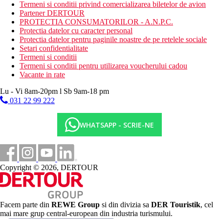
Termeni si conditii privind comercializarea biletelor de avion
fitness
Partener DERTOUR
PROTECTIA CONSUMATORILOR - A.N.P.C.
Activitati sportive contra cost
Protectia datelor cu caracter personal
aerobic
Protectia datelor pentru paginile noastre de pe retelele sociale
teren de tenis
Setari confidentialitate
teren de golf (la maxim 3 km)
Termeni si conditii
solar
Termeni si conditii pentru utilizarea voucherului cadou
masaj
Vacante in rate
sauna
spa & centru de wellness
Lu - Vi 8am-20pm l Sb 9am-18 pm
031 22 99 222
Masa
restaurante - ce servesc preparate culinare cu specific local
sau international
WHATSAPP - SCRIE-NE
bar langa piscina
lobby bar
Categoria oficiala
5 stele
Copyright © 2026, DERTOUR
Site web
https://www.hilton.com/en/hotels/agprhqq-higueron-hotel-
malaga/
Facem parte din
REWE Group
si din divizia sa
DER Touristik
, cel
mai mare grup central-european din industria turismului.
Distanţe