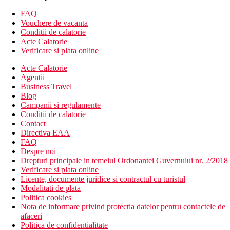
Wifi
FAQ
aer conditionat
Vouchere de vacanta
sala de fitness
Conditii de calatorie
spa & centru de wellness (contra cost)
Acte Calatorie
room service
Verificare si plata online
transfer de la si/sau la aeroport (contra cost)
parcare
Acte Calatorie
receptie deschisa non stop
Agentii
camera de bagaje
Business Travel
birou de turism
Blog
lift
Campanii si regulamente
spalatorie (contra cost)
Conditii de calatorie
menaj zilnic
Contact
sali de conferinte si petreceri (contra cost)
Directiva EAA
birou de turism
FAQ
restaurant
Despre noi
bar langa piscina
Drepturi principale in temeiul Ordonantei Guvernului nr. 2/2018
Verificare si plata online
Descrierea plajei
Licente, documente juridice si contractul cu turistul
plaja cu nisip
Modalitati de plata
sezlonguri si umbrele de soare (contra cost)
Politica cookies
Nota de informare privind protectia datelor pentru contactele de
Activitati sportive gratuite
afaceri
plaja
Politica de confidentialitate
evenimente sportive live (transmisiuni)