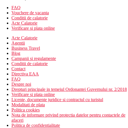
Wifi
camera de bagaje
FAQ
servicii de curatatorie (contra cost)
Vouchere de vacanta
sala de fitness
Conditii de calatorie
serviciu de trezire
Acte Calatorie
lift
Verificare si plata online
sala de conferinta (contra cost)
Acte Calatorie
piscine
Agentii
restaurant
Business Travel
bar langa piscina
Blog
gradina
Campanii si regulamente
terasa
Conditii de calatorie
cafenea
Contact
aer conditionat
Directiva EAA
Descrierea plajei
FAQ
plaja cu nisip
Despre noi
Drepturi principale in temeiul Ordonantei Guvernului nr. 2/2018
Activitati sportive gratuite
Verificare si plata online
divertisment de seara
Licente, documente juridice si contractul cu turistul
tenis de masa
Modalitati de plata
teren de tenis
Politica cookies
fitness
Nota de informare privind protectia datelor pentru contactele de
afaceri
Activitati sportive contra cost
Politica de confidentialitate