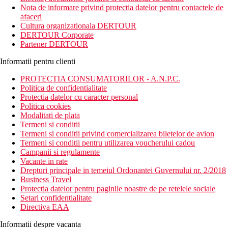
varietate de camere: duble, triple, suite si accesibile, asigurand
Nota de informare privind protectia datelor pentru contactele de
confort si lux.
afaceri
Cultura organizationala DERTOUR
Distanta
DERTOUR Corporate
4.6 km distanta de Plaja Los Boliches
Partener DERTOUR
26 km distanta de Aeroportul Malaga
3.5 km distanta de Restaurantul El Mirlo Blanco
Informatii pentru clienti
Descrierea camerei
PROTECTIA CONSUMATORILOR - A.N.P.C.
Toate camerele dispun de:
Politica de confidentialitate
Protectia datelor cu caracter personal
uscator de par
Politica cookies
Wifi
Modalitati de plata
dus sau cada
Termeni si conditii
balcon / terasa
Termeni si conditii privind comercializarea biletelor de avion
toaleta
Termeni si conditii pentru utilizarea voucherului cadou
telefon
Campanii si regulamente
TV prin satelit
Vacante in rate
minibar
Drepturi principale in temeiul Ordonantei Guvernului nr. 2/2018
seif (contra cost)
Business Travel
Protectia datelor pentru paginile noastre de pe retelele sociale
Descrierea hotelului
Setari confidentialitate
Hotelul dispune de:
Directiva EAA
parcare
Informatii despre vacanta