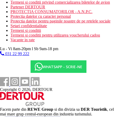
masaj
Termeni si conditii privind comercializarea biletelor de avion
sauna
Partener DERTOUR
PROTECTIA CONSUMATORILOR - A.N.P.C.
Dieta
Protectia datelor cu caracter personal
restaurant - ce serveste preparate culinare cu specific local
Protectia datelor pentru paginile noastre de pe retelele sociale
si international
Setari confidentialitate
cafenea
Termeni si conditii
bar langa piscina
Termeni si conditii pentru utilizarea voucherului cadou
Vacante in rate
Categoria oficiala
4 stele
Lu - Vi 8am-20pm l Sb 9am-18 pm
031 22 99 222
Galerie foto
WHATSAPP - SCRIE-NE
Copyright © 2026, DERTOUR
Facem parte din
REWE Group
si din divizia sa
DER Touristik
, cel
mai mare grup central-european din industria turismului.