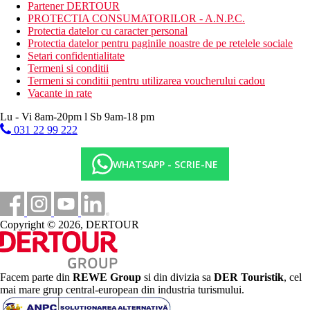
inchiriere de biciclete in apropiere
Partener DERTOUR
sporturi acvatice pe plaja
PROTECTIA CONSUMATORILOR - A.N.P.C.
terenuri de golf in apropiere
Protectia datelor cu caracter personal
sauna
Protectia datelor pentru paginile noastre de pe retelele sociale
piscina interioara
Setari confidentialitate
jacuzzi
Termeni si conditii
masaje
Termeni si conditii pentru utilizarea voucherului cadou
Vacante in rate
Dieta
Restaurantul tip bufet este situat in cladirea Parcului Fuengirola:
Lu - Vi 8am-20pm l Sb 9am-18 pm
Mic dejun, pranz si cina tip bufet
031 22 99 222
gustare usoara in timpul zilei
Cafea de dupa-amiaza, ceai, deserturi
Bauturi alcoolice si nealcoolice selectate de productie
WHATSAPP - SCRIE-NE
locala (10:00 a.m. - 12:00 p.m.)
Nota: orele si locatiile sunt stabilite de hotel si se pot
schimba in timpul sezonului.
Categoria oficiala
Copyright © 2026, DERTOUR
3 stele
Nota
Nota: Sfera si calitatea serviciilor si activitatilor mentionate mai
Facem parte din
REWE Group
si din divizia sa
DER Touristik
, cel
sus pot fi afectate de introducerea unor eventuale masuri de
mai mare grup central-european din industria turismului.
igiena sau antiepidemie in destinatia data.
Site web: https://monarquehotels.com/hotel-monarque-cendrillon