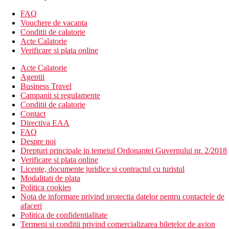
bar
restaurant
FAQ
camera lounge TV
Vouchere de vacanta
cafenea
Conditii de calatorie
magazin de suveniruri
Acte Calatorie
piscina
Verificare si plata online
terasa pentru plaja
Acte Calatorie
sezlonguri si umbrele gratuite
Agentii
bar la piscina
Business Travel
Descrierea plajei
Campanii si regulamente
Plaja cu nisip Las Gaviotas
Conditii de calatorie
intrarea treptata in mare
Contact
la cca 150 m de hotel prin drumul de coasta (posibilitatea
Directiva EAA
de a folosi pasajul subteran)
FAQ
sezlonguri si umbrele pe plaja contra cost
Despre noi
Drepturi principale in temeiul Ordonantei Guvernului nr. 2/2018
Activitati sportive gratuite
Verificare si plata online
tenis de masa
Licente, documente juridice si contractul cu turistul
activitati sportive in cadrul programelor de animatie
Modalitati de plata
piscina
Politica cookies
Nota de informare privind protectia datelor pentru contactele de
Activitati sportive contra cost
afaceri
masa de biliard
Politica de confidentialitate
tenis
Termeni si conditii privind comercializarea biletelor de avion