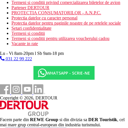
sala de fitness
Termeni si conditii privind comercializarea biletelor de avion
biciclete
Partener DERTOUR
piscine
PROTECTIA CONSUMATORILOR - A.N.P.C.
teren de tenis
Protectia datelor cu caracter personal
tenis de masa
Protectia datelor pentru paginile noastre de pe retelele sociale
Setari confidentialitate
Activitati sportive contra cost
Termeni si conditii
sala de fitness
Termeni si conditii pentru utilizarea voucherului cadou
tratamente spa
Vacante in rate
Dieta
Lu - Vi 8am-20pm l Sb 9am-18 pm
Mic dejun (BB) – mic dejun tip bufet.
031 22 99 222
Demipensiune (DP) – mic dejun si cina tip bufet. Bauturile sunt
contra cost.
All Inclusive (AI) – mic dejun, pranz, cina tip bufet, intre mese:
WHATSAPP - SCRIE-NE
gustari, cafea, ceai, prajituri. Bauturile alcoolice si racoritoare
locale sunt disponibile gratuit de la: 11:00 – 23:00
Categoria oficiala
4 stele
Copyright © 2026, DERTOUR
Site web
https://www.melia.com/en/hotels/spain/malaga/sol-guadalmar
Facem parte din
REWE Group
si din divizia sa
DER Touristik
, cel
Distanţe
mai mare grup central-european din industria turismului.