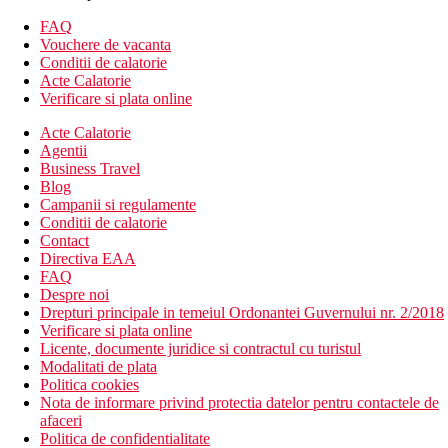
piscina exterioara
acces direct catre plaja
FAQ
wellness & spa
Vouchere de vacanta
activitati pentru copii
Conditii de calatorie
salon de infrumusetare
Acte Calatorie
organizari evenimente
Verificare si plata online
sala de conferinta
Acte Calatorie
servicii de curatatorie
Agentii
terasa
Business Travel
activitati sportive
Blog
camera de jocuri
Campanii si regulamente
divertisment
Conditii de calatorie
club pentru copii
Contact
restaurant
Directiva EAA
bar
FAQ
parcare
Despre noi
receptie 24/7
Drepturi principale in temeiul Ordonantei Guvernului nr. 2/2018
Descrierea plajei
Verificare si plata online
plaja publica nisipoasa (prin traversarea promenadei)
Licente, documente juridice si contractul cu turistul
coborare usoara in apa
Modalitati de plata
sezlonguri si umbrele contra cost
Politica cookies
Nota de informare privind protectia datelor pentru contactele de
Activitati sportive gratuite
afaceri
aquagym
Politica de confidentialitate