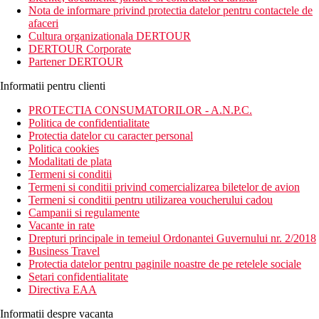
programe de divertisment pentru copii.
Nota de informare privind protectia datelor pentru contactele de
afaceri
Distanta
Cultura organizationala DERTOUR
20 m distanta de statia de autobuz
DERTOUR Corporate
400 m distanta de supermarket
Partener DERTOUR
aproape de plaja
Informatii pentru clienti
Descrierea camerei
Camera dubla:
PROTECTIA CONSUMATORILOR - A.N.P.C.
uscator de par
Politica de confidentialitate
aer conditionat controlat central
Protectia datelor cu caracter personal
telefon
Politica cookies
minibar
Modalitati de plata
seif
Termeni si conditii
balcon / terasa
Termeni si conditii privind comercializarea biletelor de avion
cada sau dus
Termeni si conditii pentru utilizarea voucherului cadou
Campanii si regulamente
Alte tipuri de camere (daca nu se specifica altfel, camerele au
Vacante in rate
facilitatile de mai sus):
Drepturi principale in temeiul Ordonantei Guvernului nr. 2/2018
Camera dubla: vedere laterala la mare
Business Travel
Camera studio: chicineta
Protectia datelor pentru paginile noastre de pe retelele sociale
Suite: dormitoare separate si un living combinat cu o
Setari confidentialitate
chicineta
Directiva EAA
Descrierea hotelului
Informatii despre vacanta