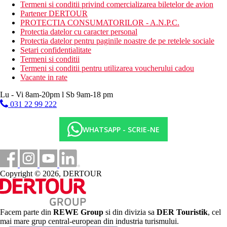
plaja cu nisip
Termeni si conditii privind comercializarea biletelor de avion
intrare treptata in mare
Partener DERTOUR
sezlonguri si umbrele (contra cost)
PROTECTIA CONSUMATORILOR - A.N.P.C.
Protectia datelor cu caracter personal
Activitati sportive gratuite
Protectia datelor pentru paginile noastre de pe retelele sociale
fitness
Setari confidentialitate
tenis de masa
Termeni si conditii
program de divertisment
Termeni si conditii pentru utilizarea voucherului cadou
Vacante in rate
Activitati sportive contra cost
sauna
Lu - Vi 8am-20pm l Sb 9am-18 pm
masaj
031 22 99 222
Mese
All inclusive:
WHATSAPP - SCRIE-NE
mic dejun si cina tip bufet
pranz tip bufet
gustare usoara
bauturi alcoolice si nealcoolice selectate (11:00 a.m.-11:30
Copyright © 2026, DERTOUR
p.m.)
Categoria oficiala
4 stele
Facem parte din
REWE Group
si din divizia sa
DER Touristik
, cel
Site web
mai mare grup central-european din industria turismului.
www.iberostar.com