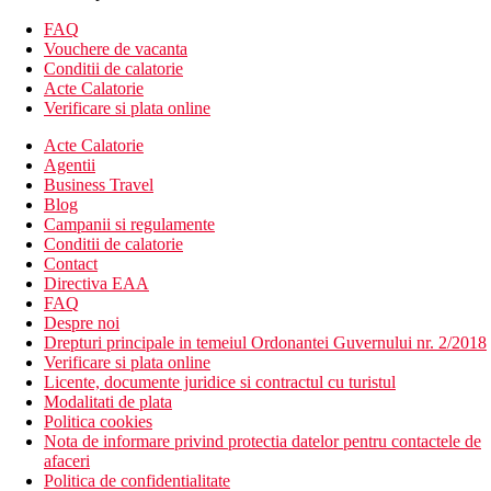
Hotelul dispune de:
319 camere
FAQ
hol de intrare cu receptie
Vouchere de vacanta
sala de conferinta
Conditii de calatorie
restaurant
Acte Calatorie
servicii de infrumusetare
Verificare si plata online
gradina
Acte Calatorie
piscina (sezlonguri si umbrele gratuite)
Agentii
bar langa piscina
Business Travel
babysitting la cerere (contra cost)
Blog
3 piscine (dintre care 1 piscina pentru copii)
Campanii si regulamente
facilitati pentru persoane cu mobilitate redusa
Conditii de calatorie
parcare privata (contra cost)
Contact
spa & centru de wellness
Directiva EAA
menaj zilnic
FAQ
aer conditionat
Despre noi
Wifi
Drepturi principale in temeiul Ordonantei Guvernului nr. 2/2018
lifturi
Verificare si plata online
sala de fitness
Licente, documente juridice si contractul cu turistul
sala de conferinta (contra cost)
Modalitati de plata
servicii de curatatorie (contra cost)
Politica cookies
club pentru copii
Nota de informare privind protectia datelor pentru contactele de
parc acvatic pentru copii
afaceri
Descrierea plajei
Politica de confidentialitate