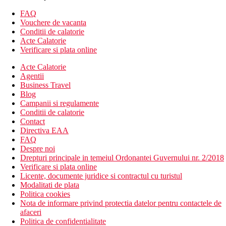
camera de bagaje
facilitati pentru persoane cu mobilitate redusa
FAQ
menaj zilnic
Vouchere de vacanta
acces imediat la plaja
Conditii de calatorie
transfer de la si/sau la aeroport (contra cost)
Acte Calatorie
serviciu de trezire
Verificare si plata online
Wifi
Acte Calatorie
parcare (contra cost)
Agentii
piscina in aer liber
Business Travel
umbrele de soare / sezlonguri langa piscina
Blog
restaurant tip bufet
Campanii si regulamente
bar
Conditii de calatorie
lifturi
Contact
gradina
Directiva EAA
Descrierea plajei
FAQ
plaja cu nisip
Despre noi
umbrele de soare / sezlonguri pe plaja
Drepturi principale in temeiul Ordonantei Guvernului nr. 2/2018
Verificare si plata online
Activitati sportive gratuite
Licente, documente juridice si contractul cu turistul
sauna
Modalitati de plata
cada cu hidromasaj/jacuzzi
Politica cookies
baie turceasca/baie de aburi
Nota de informare privind protectia datelor pentru contactele de
animatori
afaceri
Politica de confidentialitate