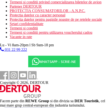
Activitati sportive contra cost
Termeni si conditii privind comercializarea biletelor de avion
masaj
Partener DERTOUR
inchirieri biciclete / inchirieri auto
PROTECTIA CONSUMATORILOR - A.N.P.C.
Protectia datelor cu caracter personal
Dieta
Protectia datelor pentru paginile noastre de pe retelele sociale
restaurant tip bufet care serveste diverse preparate
Setari confidentialitate
mediteraneene
Termeni si conditii
bar
Termeni si conditii pentru utilizarea voucherului cadou
Vacante in rate
Categoria oficiala
4 stele
Lu - Vi 8am-20pm l Sb 9am-18 pm
031 22 99 222
Site web
https://www.alegria-hotels.com/en
WHATSAPP - SCRIE-NE
Distanţe
75 km
Distanta de cel mai apropiat aeroport
Copyright © 2026, DERTOUR
Plaja
Facem parte din
REWE Group
si din divizia sa
DER Touristik
, cel
Sezlonguri pe plaja contra cost
mai mare grup central-european din industria turismului.
Umbrele pe plaja contra cost