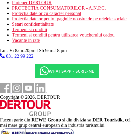
12:00 si 16:00 pentru servirea pranzului
Partener DERTOUR
All Inclusive: mic dejun, pranz si cina tip bufet
PROTECTIA CONSUMATORILOR - A.N.P.C.
Baruri
Protectia datelor cu caracter personal
Protectia datelor pentru paginile noastre de pe retelele sociale
Categoria oficiala
Setari confidentialitate
4 stele
Termeni si conditii
Termeni si conditii pentru utilizarea voucherului cadou
Site web
Vacante in rate
http://www.lunashotels.com/
Lu - Vi 8am-20pm l Sb 9am-18 pm
Galerie foto
031 22 99 222
WHATSAPP - SCRIE-NE
Copyright © 2026, DERTOUR
Facem parte din
REWE Group
si din divizia sa
DER Touristik
, cel
mai mare grup central-european din industria turismului.