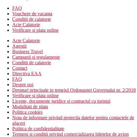
Descrierea hotelului
Hotelul dispune de:
FAQ
WiFi gratuit
Vouchere de vacanta
wellness & spa
Conditii de calatorie
zona lounge
Acte Calatorie
receptie 24/7
Verificare si plata online
piscina exterioara
Acte Calatorie
baruri
Agentii
restaurant
Business Travel
divertisment de seara
Campanii si regulamente
Descrierea plajei
Conditii de calatorie
250m de plaja nisipoasa
Contact
sezlonguri si umbrele contra cost
Directiva EAA
FAQ
Activitati sportive gratuite
Despre noi
3 piscine
Drepturi principale in temeiul Ordonantei Guvernului nr. 2/2018
sala de meditatie
Verificare si plata online
yoga
Licente, documente juridice si contractul cu turistul
Modalitati de plata
Activitati sportive contra cost
Politica cookies
wellness & spa
Nota de informare privind protectia datelor pentru contactele de
afaceri
Dieta
Politica de confidentialitate
Restaurantul principal tip bufet este deschis intre orele
Termeni si conditii privind comercializarea biletelor de avion