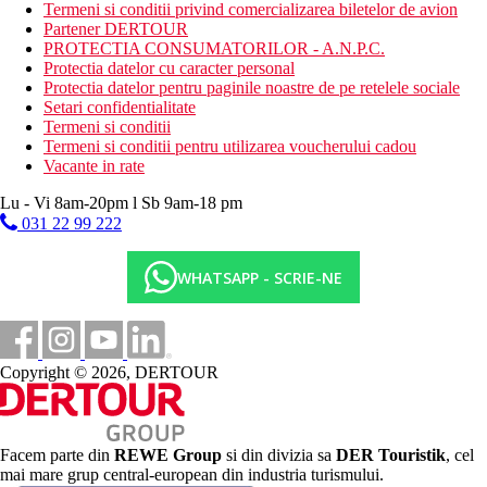
Dieta
Termeni si conditii privind comercializarea biletelor de avion
demipensiune bufet
Partener DERTOUR
pensiune completa contra cost suplimentar
PROTECTIA CONSUMATORILOR - A.N.P.C.
all inclusive pentru o taxa suplimentara
Protectia datelor cu caracter personal
Protectia datelor pentru paginile noastre de pe retelele sociale
Categoria oficiala
Setari confidentialitate
4 stele
Termeni si conditii
Termeni si conditii pentru utilizarea voucherului cadou
Nota
Vacante in rate
Site web: https://www.estivalgroup.com/en/estival-park-
apartments.html
Lu - Vi 8am-20pm l Sb 9am-18 pm
Nota: In Catalonia se plateste o taxa turistica de 1,32
031 22 99 222
euro/persoana/noapte pentru persoanele cu varsta de 16 ani si
peste. Pentru sejururi de peste 7 nopti se aplica pretul taxei
pentru 7 nopti.
WHATSAPP - SCRIE-NE
Sfera si calitatea serviciilor si activitatilor mentionate mai sus pot
fi afectate de introducerea unor eventuale masuri de igiena sau
antiepidemie in destinatia data.
Distanţe
Copyright © 2026, DERTOUR
20 km
Distanta de cel mai apropiat aeroport
Facem parte din
REWE Group
si din divizia sa
DER Touristik
, cel
mai mare grup central-european din industria turismului.
100 m