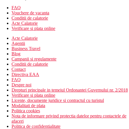
balcon
FAQ
chicineta cu electrocasnice
Vouchere de vacanta
Descrierea hotelului
Conditii de calatorie
Hotelul dispune de:
Acte Calatorie
hol de intrare cu receptie
Verificare si plata online
lobby
Acte Calatorie
restaurant
Agentii
bar
Business Travel
piscina
Blog
sezlonguri si umbrele gratuite langa piscina
Campanii si regulamente
facilitati sportive ale statiunii Estival Park
Conditii de calatorie
restaurant a la carte
Contact
Descrierea plajei
Directiva EAA
frumoasa plaja de nisip cu intrare treptata in mare la cca
FAQ
100 m de hotel
Despre noi
sezlonguri si umbrele contra cost
Drepturi principale in temeiul Ordonantei Guvernului nr. 2/2018
Verificare si plata online
Activitati sportive gratuite
Licente, documente juridice si contractul cu turistul
teren de sport
Modalitati de plata
Politica cookies
Activitati sportive contra cost
Nota de informare privind protectia datelor pentru contactele de
Centru SPA
afaceri
Politica de confidentialitate