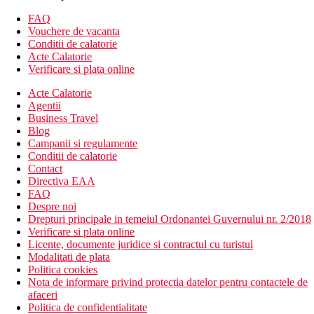
Hotel renovat in 2019 dispune de:
102 camere
FAQ
o cladire
Vouchere de vacanta
lift
Conditii de calatorie
receptie
Acte Calatorie
camera de bagaje
Verificare si plata online
Wi-Fi
Acte Calatorie
parcare (disponibila contra cost)
Agentii
Descrierea plajei
Business Travel
Plaja publica nisipoasa
Blog
Sezlonguri si umbrele (contra cost)
Campanii si regulamente
Conditii de calatorie
Activitati sportive gratuite
Contact
Piscina in aer liber (sezlonguri si umbrele la piscina)
Directiva EAA
Sala de fitness
FAQ
Despre noi
Activitati sportive contra cost
Drepturi principale in temeiul Ordonantei Guvernului nr. 2/2018
Biliard
Verificare si plata online
Inchiriere biciclete
Licente, documente juridice si contractul cu turistul
Modalitati de plata
Dieta
Politica cookies
Mic dejun (BB) – mic dejun tip bufet
Nota de informare privind protectia datelor pentru contactele de
Demipensiune (HB) – mic dejun si cina tip bufet in
afaceri
restaurantul principal. Bauturile la cina sunt disponibile
Politica de confidentialitate