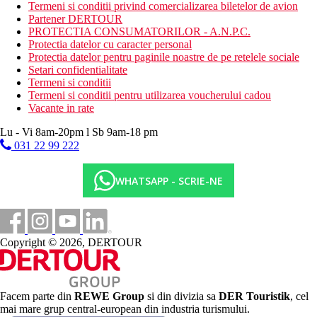
contra cost.
Termeni si conditii privind comercializarea biletelor de avion
All Inclusive
Partener DERTOUR
Un restaurant principal, mese tip bufet si snack bar
PROTECTIA CONSUMATORILOR - A.N.P.C.
Protectia datelor cu caracter personal
Categoria oficiala
Protectia datelor pentru paginile noastre de pe retelele sociale
4 stele
Setari confidentialitate
Termeni si conditii
Site web
Termeni si conditii pentru utilizarea voucherului cadou
https://www.besthotels.es/en/best-terramarina.html
Vacante in rate
Distanţe
Lu - Vi 8am-20pm l Sb 9am-18 pm
031 22 99 222
5 km
Centrul orasului
WHATSAPP - SCRIE-NE
12 km
Distanta de cel mai apropiat aeroport
Plaja
Copyright © 2026, DERTOUR
Sezlonguri pe plaja contra cost
Umbrele pe plaja contra cost
Hotel langa plaja
Facem parte din
REWE Group
si din divizia sa
DER Touristik
, cel
Vacanta la plaja
mai mare grup central-european din industria turismului.