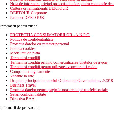
pentru adulti, cu vedere la Marea Mediterana (contra cost). In plus
Nota de informare privind protectia datelor pentru contactele de a
Cultura organizationala DERTOUR
Distanta
DERTOUR Corporate
plaja: 200 m
Partener DERTOUR
aeroport: 100 min.
centru: 200 m
Informatii pentru clienti
optiuni de cumparaturi: 200 m
PROTECTIA CONSUMATORILOR - A.N.P.C.
Descrierea camerei
Politica de confidentialitate
Toate tipurile de camere dispun de:
Protectia datelor cu caracter personal
paturi twin sau duble
Politica cookies
terasa
Modalitati de plata
TV cu programe internationale
Termeni si conditii
minibar
Termeni si conditii privind comercializarea biletelor de avion
seif
Termeni si conditii pentru utilizarea voucherului cadou
telefon
Campanii si regulamente
aer conditionat
Vacante in rate
WiFi gratuit
Drepturi principale in temeiul Ordonantei Guvernului nr. 2/2018
baie cu dus sau cada
Business Travel
uscator de par
Protectia datelor pentru paginile noastre de pe retelele sociale
Setari confidentialitate
Descrierea hotelului
Directiva EAA
Hotelul dispune de:
hol de intrare cu receptie
Informatii despre vacanta
lift