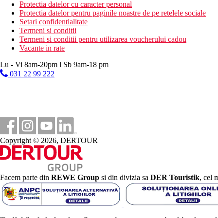
all inclusive pentru o taxa suplimentara
Protectia datelor cu caracter personal
Protectia datelor pentru paginile noastre de pe retelele sociale
Categoria oficiala
Setari confidentialitate
4 stele
Termeni si conditii
Termeni si conditii pentru utilizarea voucherului cadou
Nota
Vacante in rate
Site web:
https://www.estivalgroup.com/en/estival-park-almaris.
Nota: In Catalonia se plateste o taxa turistica de 1,32 euro/persoa
Lu - Vi 8am-20pm l Sb 9am-18 pm
Sfera si calitatea serviciilor si activitatilor mentionate mai sus p
031 22 99 222
Distanţe
200 m
Centrul orasului
200 m
Copyright © 2026, DERTOUR
Distanta pana la plaja
Plaja
Facem parte din
REWE Group
si din divizia sa
DER Touristik
, cel 
Sezlonguri pe plaja contra cost
Umbrele pe plaja contra cost
Vacanta la plaja