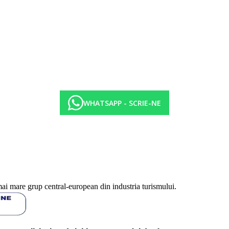
html
na/noapte pentru persoanele cu varsta de 16 ani si peste. Pentru sejururi 
ot fi afectate de introducerea unor eventuale masuri de igiena sau antiepid
WHATSAPP - SCRIE-NE
mai mare grup central-european din industria turismului.