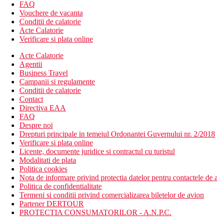
restaurant
FAQ
bar
Vouchere de vacanta
piscina
Conditii de calatorie
piscina pentru copii si splash
Acte Calatorie
sezlonguri gratuite langa piscina
Verificare si plata online
WiFi gratuit in toata zona hotelului
Acte Calatorie
terasa pe acoperis pentru adulti
Agentii
fitness
Business Travel
Descrierea plajei
Campanii si regulamente
plaja lunga de nisip chiar langa hotel
Conditii de calatorie
sezlonguri si umbrele pe plaja contra cost
Contact
Directiva EAA
Activitati sportive gratuite
FAQ
splash park
Despre noi
fitness
Drepturi principale in temeiul Ordonantei Guvernului nr. 2/2018
Verificare si plata online
Activitati sportive contra cost
Licente, documente juridice si contractul cu turistul
5 terenuri de padel
Modalitati de plata
2 terenuri de squash
Politica cookies
SPA si wellness
Nota de informare privind protectia datelor pentru contactele de a
Politica de confidentialitate
Dieta
Termeni si conditii privind comercializarea biletelor de avion
demipensiune
Partener DERTOUR
pensiune completa contra cost suplimentar
PROTECTIA CONSUMATORILOR - A.N.P.C.