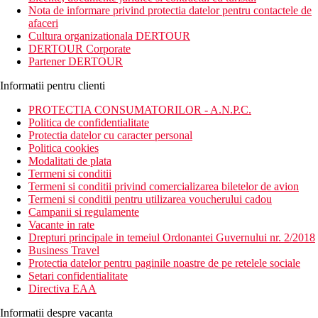
prin satelit. Confort si relaxare la indemana.
Nota de informare privind protectia datelor pentru contactele de
afaceri
Distanta
Cultura organizationala DERTOUR
350 m distanta de plaja de la Pineda
DERTOUR Corporate
7 km distanta de Aeroportul Reus
Partener DERTOUR
250 m distanta de restaurantul Mix La Pineda
Informatii pentru clienti
Descrierea camerei
Toate camerele dispun de:
PROTECTIA CONSUMATORILOR - A.N.P.C.
uscator de par
Politica de confidentialitate
prosoape de baie
Protectia datelor cu caracter personal
aer conditionat
Politica cookies
TV prin satelit
Modalitati de plata
cada / dus
Termeni si conditii
balcon / terasa
Termeni si conditii privind comercializarea biletelor de avion
lenjerie de pat
Termeni si conditii pentru utilizarea voucherului cadou
telefon
Campanii si regulamente
seif (contra cost)
Vacante in rate
minibar
Drepturi principale in temeiul Ordonantei Guvernului nr. 2/2018
camere de familie
Business Travel
Protectia datelor pentru paginile noastre de pe retelele sociale
Descrierea hotelului
Setari confidentialitate
Hotelul dispune de:
Directiva EAA
parcare (contra cost)
Wifi
Informatii despre vacanta