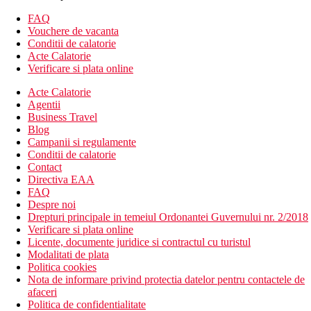
aer conditionat
lobby
FAQ
receptie
Vouchere de vacanta
schimb valutar
Conditii de calatorie
receptie deschisa non-stop
Acte Calatorie
servicii de spalatorie (contra cost)
Verificare si plata online
bar langa piscina
Acte Calatorie
sala de fitness
Agentii
aer conditionat
Business Travel
lift
Blog
salon de infrumusetare
Campanii si regulamente
automat (bauturi)
Conditii de calatorie
3 restaurante
Contact
2 piscine
Directiva EAA
schimb valutar
FAQ
serviciu de transfer la aeroport (contra cost)
Despre noi
sezlonguri / umbrele langa piscina
Drepturi principale in temeiul Ordonantei Guvernului nr. 2/2018
miniclub pentru copii
Verificare si plata online
facilitati pentru persoane cu mobilitate redusa
Licente, documente juridice si contractul cu turistul
spa & centru de wellness
Modalitati de plata
Politica cookies
Descrierea plajei
Nota de informare privind protectia datelor pentru contactele de
plaja cu nisip
afaceri
sezlonguri si umbrele pe plaja (contra cost)
Politica de confidentialitate