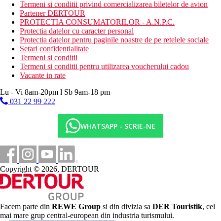
Termeni si conditii privind comercializarea biletelor de avion
Activitati sportive gratuite
Partener DERTOUR
muzica/spectacol live
PROTECTIA CONSUMATORILOR - A.N.P.C.
divertisment de seara
Protectia datelor cu caracter personal
tenis de masa
Protectia datelor pentru paginile noastre de pe retelele sociale
camera de jocuri
Setari confidentialitate
Termeni si conditii
Activitati sportive contra cost
Termeni si conditii pentru utilizarea voucherului cadou
teren de tenis
Vacante in rate
biliard
squash
Lu - Vi 8am-20pm l Sb 9am-18 pm
inchirieri biciclete
031 22 99 222
inchirieri auto
sauna
WHATSAPP - SCRIE-NE
masaj
sala de fitness
cada cu hidromasaj/jacuzzi
baie turceasca/baie de aburi
teren de golf (la maxim 3 km)
Copyright © 2026, DERTOUR
Dieta
3 restaurante care servesc bufet mediteranean
Facem parte din
REWE Group
si din divizia sa
DER Touristik
, cel
4 snack baruri si 3 baruri la piscina
mai mare grup central-european din industria turismului.