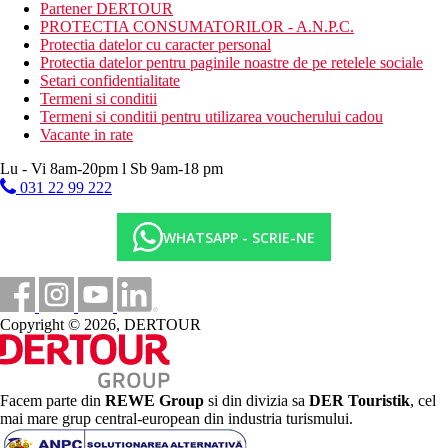
biliard
Partener DERTOUR
PROTECTIA CONSUMATORILOR - A.N.P.C.
Dieta
Protectia datelor cu caracter personal
Restaurantul principal serveste toate mesele zilei cu
Protectia datelor pentru paginile noastre de pe retelele sociale
specific culinar international si local
Setari confidentialitate
Doua baruri
Termeni si conditii
Termeni si conditii pentru utilizarea voucherului cadou
Categoria oficiala
Vacante in rate
3 stele
Lu - Vi 8am-20pm l Sb 9am-18 pm
Site web
031 22 99 222
https://www.4rhotels.com/en/4r-Playa-Park/
Galerie foto
WHATSAPP - SCRIE-NE
Copyright © 2026, DERTOUR
Facem parte din
REWE Group
si din divizia sa
DER Touristik
, cel
mai mare grup central-european din industria turismului.