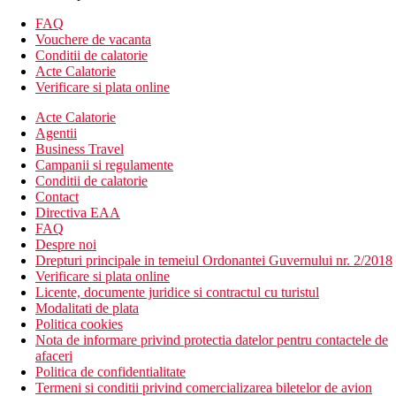
loc de joaca
WiFi gratuit
FAQ
camera de bagaje
Vouchere de vacanta
restaurant
Conditii de calatorie
doua baruri
Acte Calatorie
terasa
Verificare si plata online
activitati de divertisment pentru adulti si copii
Acte Calatorie
parcare contra cost
Agentii
fier de calcat la cerere
Business Travel
Descrierea plajei
Campanii si regulamente
plaja nisipoasa
Conditii de calatorie
sezlonguri si umbrele contra cost
Contact
Directiva EAA
Activitati sportive gratuite
FAQ
piscina exterioara
Despre noi
club pentru copii
Drepturi principale in temeiul Ordonantei Guvernului nr. 2/2018
program de divertisment
Verificare si plata online
camera de jocuri
Licente, documente juridice si contractul cu turistul
Modalitati de plata
Activitati sportive contra cost
Politica cookies
inchirieri biciclete
Nota de informare privind protectia datelor pentru contactele de
mini golf
afaceri
darts
Politica de confidentialitate
tenis de masa
Termeni si conditii privind comercializarea biletelor de avion