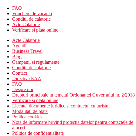
piscina exterioara
terasa
FAQ
bar
Vouchere de vacanta
restaurant
Conditii de calatorie
parcare
Acte Calatorie
WiFi
Verificare si plata online
loc de joaca
Acte Calatorie
WiFi gratuit
Agentii
loc de joaca
Business Travel
animalele de companie nu sunt acceptate
Blog
divertisment
Campanii si regulamente
aer conditionat
Conditii de calatorie
Descrierea plajei
Contact
plaja cu nisip publica
Directiva EAA
sezlonguri si umbrele gratuite
FAQ
Despre noi
Activitati sportive gratuite
Drepturi principale in temeiul Ordonantei Guvernului nr. 2/2018
piscina
Verificare si plata online
Tenis de masa
Licente, documente juridice si contractul cu turistul
animatii pentru copii si adulti (in sezonul de vara)
Modalitati de plata
Politica cookies
Activitati sportive contra cost
Nota de informare privind protectia datelor pentru contactele de
Inchiriere de biciclete
afaceri
biliard
Politica de confidentialitate