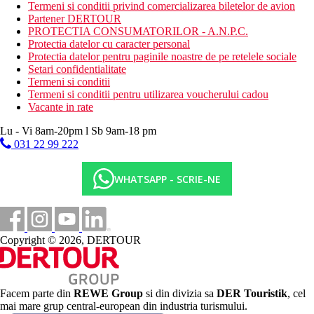
Termeni si conditii privind comercializarea biletelor de avion
Dieta
Partener DERTOUR
All Inclusive:
PROTECTIA CONSUMATORILOR - A.N.P.C.
Restaurantul serveste toate mesele zilei cu specific culinar
Protectia datelor cu caracter personal
international si local
Protectia datelor pentru paginile noastre de pe retelele sociale
Bar
Setari confidentialitate
Termeni si conditii
Categoria oficiala
Termeni si conditii pentru utilizarea voucherului cadou
4 stele
Vacante in rate
Site web
Lu - Vi 8am-20pm l Sb 9am-18 pm
https://www.besthotels.es/en/destinations-and-hotels/best-da-
031 22 99 222
vinci.html
Distanţe
WHATSAPP - SCRIE-NE
200 m
Centrul orasului
Copyright © 2026, DERTOUR
200 m
Magazine
150 m
Facem parte din
REWE Group
si din divizia sa
DER Touristik
, cel
Mare
mai mare grup central-european din industria turismului.