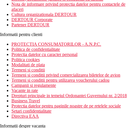
Salou.
Nota de informare privind protectia datelor pentru contactele de
afaceri
Distanta
Cultura organizationala DERTOUR
aproximativ 150 m pana la plaja
DERTOUR Corporate
cca 200 m pana la baruri/restaurante
Partener DERTOUR
la aproximativ 1 de centrul orasului Salou
aproximativ 4 km de parcul de distractii Port Aventura
Informatii pentru clienti
la aproximativ 100 km de aeroportul din Barcelona
PROTECTIA CONSUMATORILOR - A.N.P.C.
Descrierea camerei
Politica de confidentialitate
Toate tipurile de camere dispun de:
Protectia datelor cu caracter personal
WiFi
Politica cookies
minibar
Modalitati de plata
aer conditionat
Termeni si conditii
TV prin satelit
Termeni si conditii privind comercializarea biletelor de avion
terasa
Termeni si conditii pentru utilizarea voucherului cadou
baie cu dus sau cada
Campanii si regulamente
uscator de par
Vacante in rate
telefon cu apelare directa
Drepturi principale in temeiul Ordonantei Guvernului nr. 2/2018
seif contra cost
Business Travel
pat twin sau dublu
Protectia datelor pentru paginile noastre de pe retelele sociale
Setari confidentialitate
Descrierea hotelului
Directiva EAA
Hotelul dispune de:
receptie 24/7
Informatii despre vacanta