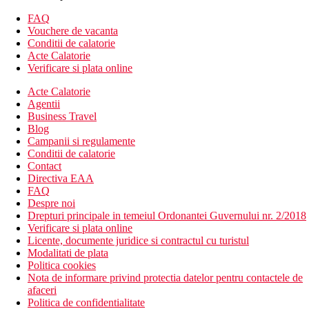
sala de fitness
zona lounge cu TV
FAQ
loc de joaca
Vouchere de vacanta
camera de bagaje
Conditii de calatorie
WiFi
Acte Calatorie
terasa
Verificare si plata online
divertisment
Acte Calatorie
receptie 24/7
Agentii
camera de jocuri
Business Travel
wellness & spa
Blog
animalele de companie nu sunt acceptate in incinta
Campanii si regulamente
hotelului
Conditii de calatorie
Descrierea plajei
Contact
plaja publica cu nisip si roci
Directiva EAA
sezloguri si umbrele contra cost
FAQ
Despre noi
Activitati sportive gratuite
Drepturi principale in temeiul Ordonantei Guvernului nr. 2/2018
piscina in aer liber
Verificare si plata online
sala de fitness
Licente, documente juridice si contractul cu turistul
tenis de masa
Modalitati de plata
animatii pentru copii si adulti (in sezonul de vara)
Politica cookies
Nota de informare privind protectia datelor pentru contactele de
Activitati sportive contra cost
afaceri
Centru Spa: piscina interioara, sauna, baie de aburi
Politica de confidentialitate