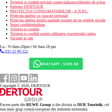
Masaje
Termeni si conditii privind comercializarea biletelor de avion
Inchiriere de biciclete
Partener DERTOUR
PROTECTIA CONSUMATORILOR - A.N.P.C.
Dieta
Protectia datelor cu caracter personal
All Inclusive:
Protectia datelor pentru paginile noastre de pe retelele sociale
Restaurantul principal serveste toate mesele zilei cu
Setari confidentialitate
specific culinar international si local
Termeni si conditii
Bar
Termeni si conditii pentru utilizarea voucherului cadou
Vacante in rate
Categoria oficiala
4 stele
Lu - Vi 8am-20pm l Sb 9am-18 pm
031 22 99 222
Site web
https://www.besthotels.es/en/destinations-and-hotels/best-
negresco.html
WHATSAPP - SCRIE-NE
Distanţe
1,5 km
Copyright © 2026, DERTOUR
Centrul orasului
1,5 km
Magazine
Facem parte din
REWE Group
si din divizia sa
DER Touristik
, cel
mai mare grup central-european din industria turismului.
100 m