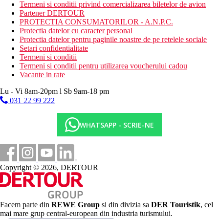
Activitati sportive contra cost
Termeni si conditii privind comercializarea biletelor de avion
biliard
Partener DERTOUR
teren de golf (la maxim 3 km)
PROTECTIA CONSUMATORILOR - A.N.P.C.
inchiriere de biciclete
Protectia datelor cu caracter personal
Protectia datelor pentru paginile noastre de pe retelele sociale
Masa
Setari confidentialitate
Demipensiune.
Termeni si conditii
Pensiune completa contra cost.
Termeni si conditii pentru utilizarea voucherului cadou
Vacante in rate
Categoria oficiala
4 stele
Lu - Vi 8am-20pm l Sb 9am-18 pm
031 22 99 222
Nota
In Catalonia, se plateste o taxa turistica de 1
euro/persoana/noapte pentru persoanele cu varsta de 16 ani si
WHATSAPP - SCRIE-NE
peste. Pentru sejururi de peste 7 nopti se aplica pretul taxei
pentru 7 nopti, adica 7 Euro/persoana/sejur.
Sfera si calitatea serviciilor si activitatilor mentionate mai sus pot
fi afectate de introducerea unor eventuale masuri de igiena sau
Copyright © 2026, DERTOUR
antiepidemie in destinatia data.
SIte web
https://www.hotelolympuspalace.com/en/
Facem parte din
REWE Group
si din divizia sa
DER Touristik
, cel
mai mare grup central-european din industria turismului.