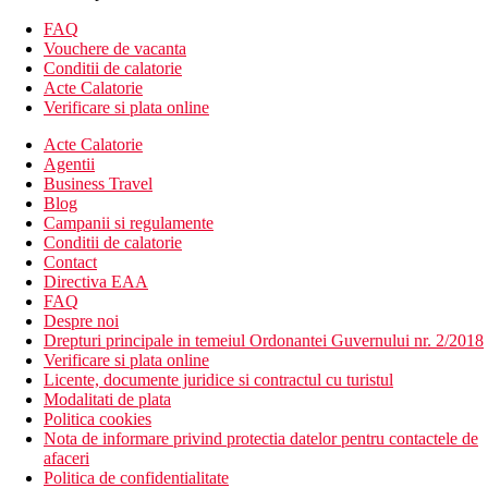
bar
piscina sezlonguri gratuite langa piscina, terasa cu zona de
FAQ
relaxare
Vouchere de vacanta
bar langa piscina
Conditii de calatorie
WiFi gratuit
Acte Calatorie
sala de fitness
Verificare si plata online
camera de bagaje
Acte Calatorie
menaj zilnic
Agentii
sali de conferinte / petreceri (contra cost)
Business Travel
servicii de curatatorie (contra cost)
Blog
lift
Campanii si regulamente
schimb valutar
Conditii de calatorie
terasa
Contact
gradina
Directiva EAA
parcare (contra cost)
FAQ
Descrierea plajei
Despre noi
plaja lunga de nisip este situata la cca 300 m de hotel.
Drepturi principale in temeiul Ordonantei Guvernului nr. 2/2018
sezlonguri si umbrele pe plaja contra cost.
Verificare si plata online
Licente, documente juridice si contractul cu turistul
Activitati sportive gratuite
Modalitati de plata
divertisment de seara
Politica cookies
muzica/spectacol live
Nota de informare privind protectia datelor pentru contactele de
fitness
afaceri
Politica de confidentialitate