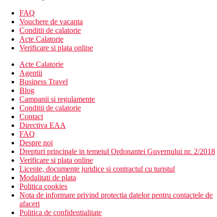
bar
piscina sezlonguri gratuite langa piscina, terasa cu zona de
FAQ
relaxare
Vouchere de vacanta
bar langa piscina
Conditii de calatorie
WiFi gratuit
Acte Calatorie
sala de fitness
Verificare si plata online
camera de bagaje
Acte Calatorie
menaj zilnic
Agentii
sali de conferinte / petreceri (contra cost)
Business Travel
servicii de curatatorie (contra cost)
Blog
lift
Campanii si regulamente
schimb valutar
Conditii de calatorie
terasa
Contact
gradina
Directiva EAA
parcare (contra cost)
FAQ
Descrierea plajei
Despre noi
plaja lunga de nisip este situata la cca 300 m de hotel.
Drepturi principale in temeiul Ordonantei Guvernului nr. 2/2018
sezlonguri si umbrele pe plaja contra cost.
Verificare si plata online
Licente, documente juridice si contractul cu turistul
Activitati sportive gratuite
Modalitati de plata
divertisment de seara
Politica cookies
muzica/spectacol live
Nota de informare privind protectia datelor pentru contactele de
fitness
afaceri
Politica de confidentialitate