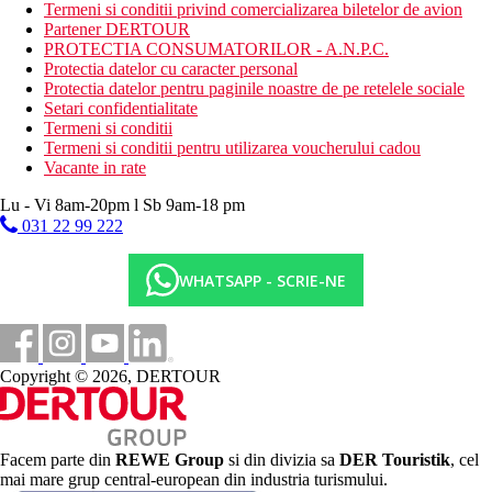
Activitati sportive contra cost
Termeni si conditii privind comercializarea biletelor de avion
biliard
Partener DERTOUR
teren de golf (la maxim 3 km)
PROTECTIA CONSUMATORILOR - A.N.P.C.
inchiriere de biciclete
Protectia datelor cu caracter personal
Protectia datelor pentru paginile noastre de pe retelele sociale
Masa
Setari confidentialitate
Demipensiune.
Termeni si conditii
Pensiune completa contra cost.
Termeni si conditii pentru utilizarea voucherului cadou
Vacante in rate
Categoria oficiala
4 stele
Lu - Vi 8am-20pm l Sb 9am-18 pm
031 22 99 222
Nota
In Catalonia, se plateste o taxa turistica de 1
euro/persoana/noapte pentru persoanele cu varsta de 16 ani si
WHATSAPP - SCRIE-NE
peste. Pentru sejururi de peste 7 nopti se aplica pretul taxei
pentru 7 nopti, adica 7 Euro/persoana/sejur.
Sfera si calitatea serviciilor si activitatilor mentionate mai sus pot
fi afectate de introducerea unor eventuale masuri de igiena sau
Copyright © 2026, DERTOUR
antiepidemie in destinatia data.
SIte web
https://www.hotelolympuspalace.com/en/
Facem parte din
REWE Group
si din divizia sa
DER Touristik
, cel
mai mare grup central-european din industria turismului.