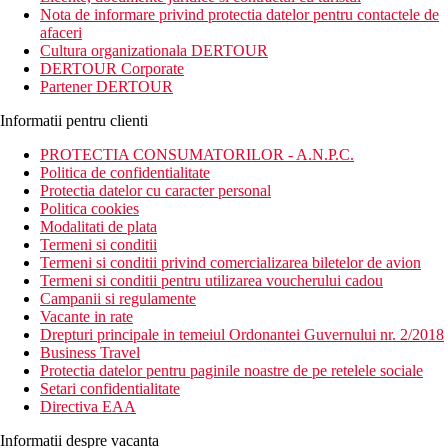
fie minunata. Statiunea ofera o varietate de studiouri si
Nota de informare privind protectia datelor pentru contactele de
apartamente, inclusiv camere cu vedere la mare, concepute
afaceri
pentru a gazdui pana la 6 persoane.
Cultura organizationala DERTOUR
DERTOUR Corporate
Distanta
Partener DERTOUR
16 km distanta de Aeroportul Reus
250 m distanta de Plaja Llevant
Informatii pentru clienti
Descrierea camerei
PROTECTIA CONSUMATORILOR - A.N.P.C.
Camerele dispun de:
Politica de confidentialitate
Protectia datelor cu caracter personal
aparat de cafea
Politica cookies
cuptor cu microunde
Modalitati de plata
frigider
Termeni si conditii
chicineta
Termeni si conditii privind comercializarea biletelor de avion
uscator de par
Termeni si conditii pentru utilizarea voucherului cadou
lenjerie de pat
Campanii si regulamente
toaleta
Vacante in rate
dus sau cada
Drepturi principale in temeiul Ordonantei Guvernului nr. 2/2018
balcon / terasa
Business Travel
TV
Protectia datelor pentru paginile noastre de pe retelele sociale
Setari confidentialitate
Descrierea hotelului
Directiva EAA
Hotelul dispune de:
Informatii despre vacanta