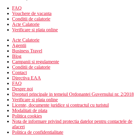
terasa
lift
FAQ
birou de turism
Vouchere de vacanta
receptie deschisa non stop
Conditii de calatorie
parcare
Acte Calatorie
bar
Verificare si plata online
room service (contra cost)
Acte Calatorie
camera depozitare bagaje (contra cost)
Agentii
menaj (contra cost)
Business Travel
piscina
Blog
Descrierea plajei
Campanii si regulamente
plaja cu nisip
Conditii de calatorie
Contact
Activitati sportive gratuite
Directiva EAA
plaja
FAQ
Despre noi
Categoria oficiala
Drepturi principale in temeiul Ordonantei Guvernului nr. 2/2018
2 stele
Verificare si plata online
Licente, documente juridice si contractul cu turistul
Site web
Modalitati de plata
https://bluebeach-salou.com/es/
Politica cookies
Nota de informare privind protectia datelor pentru contactele de
Galerie foto
afaceri
Politica de confidentialitate