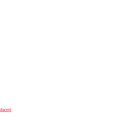
v 1 km
faceri