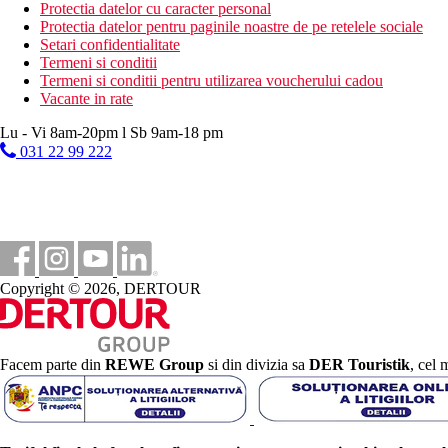
Cafea, ceai si desert (16:00-17:00)
Protectia datelor cu caracter personal
Bauturi racoritoare si alcoolice (10:00-24:00)
Protectia datelor pentru paginile noastre de pe retelele sociale
Setari confidentialitate
Categoria oficiala
Termeni si conditii
4 stele
Termeni si conditii pentru utilizarea voucherului cadou
Vacante in rate
Distanţe
Lu - Vi 8am-20pm l Sb 9am-18 pm
031 22 99 222
2 km
Centrul orasului
1,2 km
Distanta pana la plaja
45 km
Distanta de cel mai apropiat aeroport
Copyright © 2026, DERTOUR
600 m
teren de golf
Facem parte din
REWE Group
si din divizia sa
DER Touristik
, cel 
Plaja
Sezlonguri pe plaja contra cost
Umbrele pe plaja contra cost