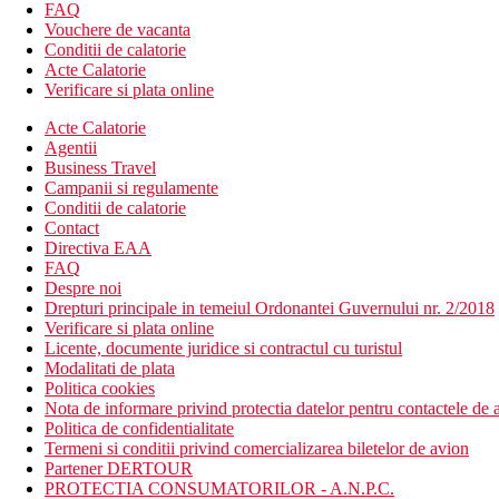
umbrele si sezlonguri gratuite
FAQ
piscina pentru copii
Vouchere de vacanta
loc de joaca
Conditii de calatorie
mini-club
Acte Calatorie
patut gratuit (la cerere)
Verificare si plata online
Descrierea plajei
Acte Calatorie
plaja cu nisip
Agentii
transfer gratuit de la hotel la plaja de mai multe ori pe zi
Business Travel
Campanii si regulamente
Activitati sportive gratuite
Conditii de calatorie
fitness
Contact
tenis de masa
Directiva EAA
FAQ
Activitati sportive contra cost
Despre noi
biliard
Drepturi principale in temeiul Ordonantei Guvernului nr. 2/2018
masaje
Verificare si plata online
tenis la hotelul Dunas Maspalomas
Licente, documente juridice si contractul cu turistul
terenul de golf Campo de Golf Maspalomas la aproximati
Modalitati de plata
Politica cookies
Masa
Nota de informare privind protectia datelor pentru contactele de a
All Inclusive:
Politica de confidentialitate
Termeni si conditii privind comercializarea biletelor de avion
Mic dejun, pranz si cina tip bufet
Partener DERTOUR
Gustare usoara (11:00-18:00)
PROTECTIA CONSUMATORILOR - A.N.P.C.