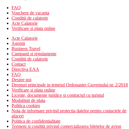
Descrierea hotelului
Hotelul complet renovat in 2018 dispune de:
FAQ
un restaurant principal
Vouchere de vacanta
2 baruri
Conditii de calatorie
383 camere
Acte Calatorie
3 lifturi
Verificare si plata online
inchiriere auto
Acte Calatorie
Wi-Fi gratuit
Agentii
Descrierea plajei
Business Travel
plaja publica, larga, nisipoasa
Campanii si regulamente
la aprox. 300 m de hotel (accesibila prin trepte)
Conditii de calatorie
sezlonguri si umbrele disponibile contra cost
Contact
Directiva EAA
Activitati sportive gratuite
FAQ
2 piscine (inclusiv 1 incalzita sezonier)
Despre noi
jacuzzi
Drepturi principale in temeiul Ordonantei Guvernului nr. 2/2018
divertisment
Verificare si plata online
piscina pentru copii
Licente, documente juridice si contractul cu turistul
loc de joaca
Modalitati de plata
Politica cookies
Activitati sportive contra cost
Nota de informare privind protectia datelor pentru contactele de
biliard
afaceri
Politica de confidentialitate
Masa
Termeni si conditii privind comercializarea biletelor de avion