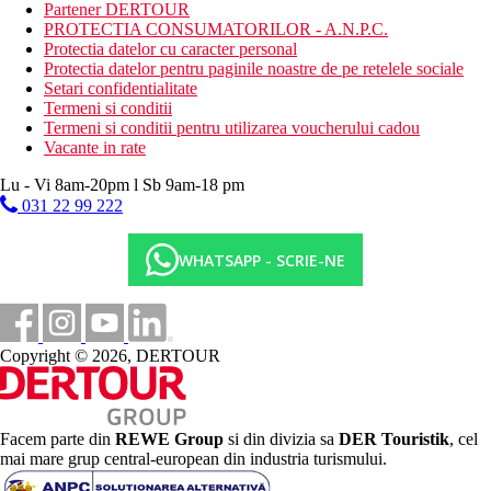
All Inclusive (AI):
Partener DERTOUR
Mic dejun, pranz si cina tip bufet, cu gustari, cafea, ceai si
PROTECTIA CONSUMATORILOR - A.N.P.C.
prajituri intre mese.
Protectia datelor cu caracter personal
Bauturile alcoolice si nealcoolice locale sunt disponibile
Protectia datelor pentru paginile noastre de pe retelele sociale
gratuit intre orele 11:00 si 23:00.
Setari confidentialitate
Termeni si conditii
Categoria oficiala
Termeni si conditii pentru utilizarea voucherului cadou
3 stele
Vacante in rate
Site web
Lu - Vi 8am-20pm l Sb 9am-18 pm
https://www.lopesan.com/en/hotels/spain/gran-canaria/playa-del-
031 22 99 222
ingles/abora-continental
Distanţe
WHATSAPP - SCRIE-NE
100 m
Centrul orasului
Copyright © 2026, DERTOUR
30 km
Distanta de cel mai apropiat aeroport
300 m
Facem parte din
REWE Group
si din divizia sa
DER Touristik
, cel
Magazine
mai mare grup central-european din industria turismului.
200 m