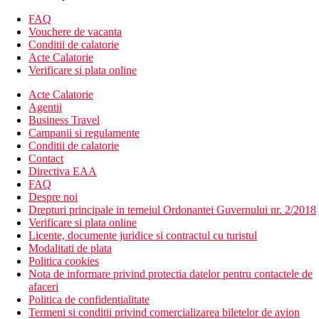
Baruri
Wi-Fi gratuit disponibil in intreaga proprietate
FAQ
Vouchere de vacanta
Descrierea plajei
Conditii de calatorie
la 200 m de plaja
Acte Calatorie
sezlonguri si umbrele disponibile contra cost
Verificare si plata online
Activitati sportive gratuite
Acte Calatorie
2 piscine: o piscina mare de 110 m² si o piscina mica de
Agentii
20 m², cu jacuzzi
Business Travel
sala de fitness
Campanii si regulamente
2 saune si o baie turceasca
Conditii de calatorie
cada cu hidromasaj
Contact
Directiva EAA
Activitati sportive contra cost
FAQ
teren de golf la 3 km
Despre noi
Siam Spa cu cele mai bune masaje thailandeze
Drepturi principale in temeiul Ordonantei Guvernului nr. 2/2018
inchiriere de biciclete (disponibile contra cost)
Verificare si plata online
Licente, documente juridice si contractul cu turistul
Masa
Modalitati de plata
Mic dejun (BB) – mic dejun tip bufet.
Politica cookies
Demipensiune (HB) – mic dejun si cina tip bufet.
Nota de informare privind protectia datelor pentru contactele de
Bauturile la cina sunt disponibile contra cost.
afaceri
Un restaurant si bar cu terasa la 360°, fermecator, la
Politica de confidentialitate
ultimul etaj, cu vederi uimitoare asupra Oceanului Atlantic
Termeni si conditii privind comercializarea biletelor de avion