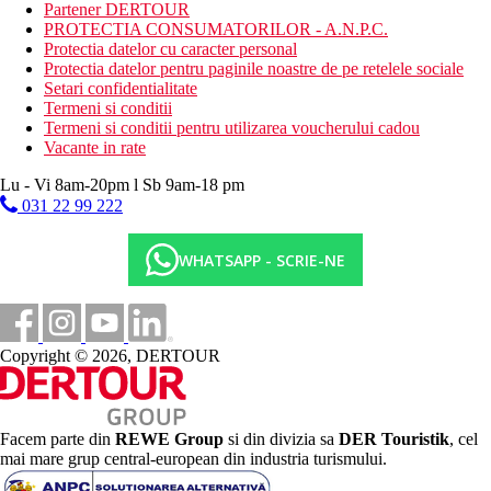
pe o parte si a muntilor pe cealalta
Partener DERTOUR
Sapphire Pool Bar
PROTECTIA CONSUMATORILOR - A.N.P.C.
Protectia datelor cu caracter personal
Categoria oficiala
Protectia datelor pentru paginile noastre de pe retelele sociale
5 stele
Setari confidentialitate
Termeni si conditii
Site web
Termeni si conditii pentru utilizarea voucherului cadou
https://bohemia-grancanaria.com/en
Vacante in rate
Distanţe
Lu - Vi 8am-20pm l Sb 9am-18 pm
031 22 99 222
400 m
Distanta pana la plaja
WHATSAPP - SCRIE-NE
35 km
Distanta de cel mai apropiat aeroport
2,5 km
Copyright © 2026, DERTOUR
Centrul orasului
3 km
teren de golf
Facem parte din
REWE Group
si din divizia sa
DER Touristik
, cel
mai mare grup central-european din industria turismului.
Plaja