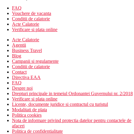
Descrierea plajei
FAQ
plaja nisipoasa
Vouchere de vacanta
sezlonguri si umbrele disponibile contra cost
Conditii de calatorie
Acte Calatorie
Activitati sportive gratuite
Verificare si plata online
4 piscine
sezlonguri si umbrele gratuite langa piscina
Acte Calatorie
darts
Agentii
biliard
Business Travel
Blog
Activitati sportive contra cost
Campanii si regulamente
minigolf
Conditii de calatorie
activitati acvatice la plaja
Contact
Directiva EAA
Dieta
FAQ
Self Catering (SC) – fara mese
Despre noi
Mic dejun (BB) – mic dejun
Drepturi principale in temeiul Ordonantei Guvernului nr. 2/2018
Demipensiune (HB) – mic dejun si cina
Verificare si plata online
All Inclusive (AI) – mic dejun, pranz si cina.
Licente, documente juridice si contractul cu turistul
Mesele principale sunt servite tip bufet. Bauturile sunt
Modalitati de plata
disponibile contra cost pentru SC, BB si HB, precum si
Politica cookies
bauturi racoritoare si alcoolice gratuite, selectate, intre
Nota de informare privind protectia datelor pentru contactele de
orele 10:30 si 23:00.
afaceri
Un restaurant principal, bar la piscina si bar Azul
Politica de confidentialitate