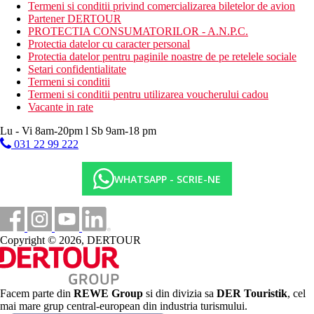
Termeni si conditii privind comercializarea biletelor de avion
Categoria oficiala
Partener DERTOUR
3 stele
PROTECTIA CONSUMATORILOR - A.N.P.C.
Protectia datelor cu caracter personal
Nota
Protectia datelor pentru paginile noastre de pe retelele sociale
https://www.urahotels.com/en/jardin-del-atlantico/
Setari confidentialitate
Termeni si conditii
Distanţe
Termeni si conditii pentru utilizarea voucherului cadou
Vacante in rate
0 m
Lu - Vi 8am-20pm l Sb 9am-18 pm
Restaurant
031 22 99 222
30 km
Distanta de cel mai apropiat aeroport
WHATSAPP - SCRIE-NE
400 m
Distanta pana la plaja
Plaja
Copyright © 2026, DERTOUR
Sezlonguri pe plaja contra cost
Umbrele pe plaja contra cost
Vacanta la plaja
Facem parte din
REWE Group
si din divizia sa
DER Touristik
, cel
mai mare grup central-european din industria turismului.