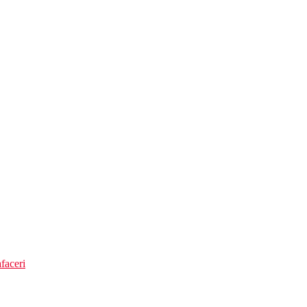
faceri
1:00-23:00)