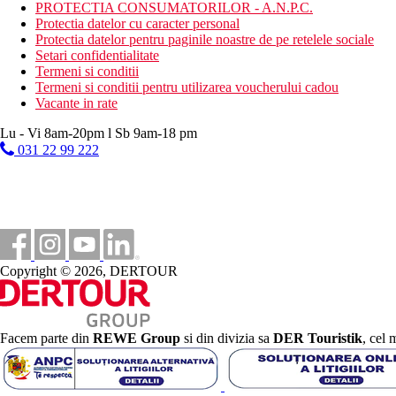
PROTECTIA CONSUMATORILOR - A.N.P.C.
Protectia datelor cu caracter personal
Site web
Protectia datelor pentru paginile noastre de pe retelele sociale
https://www.tauritoresorts.com/en/hotel-the-lago-taurito.html
Setari confidentialitate
Termeni si conditii
Distanţe
Termeni si conditii pentru utilizarea voucherului cadou
Vacante in rate
10 km
Lu - Vi 8am-20pm l Sb 9am-18 pm
Centrul orasului
031 22 99 222
50 m
Distanta pana la plaja
0 m
Restaurant
40 km
Copyright © 2026, DERTOUR
Distanta de cel mai apropiat aeroport
9 km
teren de golf
Facem parte din
REWE Group
si din divizia sa
DER Touristik
, cel 
200 m
Statie de autobuz