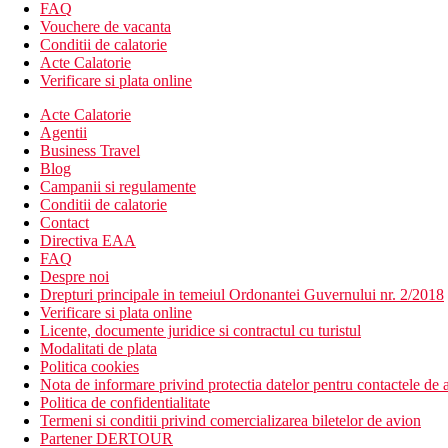
piscina pentru copii
FAQ
loc de joaca
Vouchere de vacanta
patut gratuit (la cerere)
Conditii de calatorie
Acte Calatorie
Descrierea plajei
Verificare si plata online
plaja cu nisip
sezlonguri si umbrele contra cost
Acte Calatorie
Agentii
Activitati sportive gratuite
Business Travel
plaja
Blog
Campanii si regulamente
Activitati sportive contra cost
Conditii de calatorie
piscina interioara cu jeturi de hidromasaj
Contact
jacuzzi
Directiva EAA
sauna
FAQ
masaj
Despre noi
fitness
Drepturi principale in temeiul Ordonantei Guvernului nr. 2/2018
Verificare si plata online
Masa
Licente, documente juridice si contractul cu turistul
Mic dejun, pranz si cina tip bufet
Modalitati de plata
Gustari usoare in timpul zilei
Politica cookies
Cafea, ceai, desert dupa-amiaza
Nota de informare privind protectia datelor pentru contactele de a
Bauturi racoritoare si alcoolice selectate, produse local (1
Politica de confidentialitate
Termeni si conditii privind comercializarea biletelor de avion
Categoria oficiala
Partener DERTOUR
3 stele