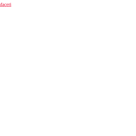
faceri
er conditionat, ventilator de tavan, mini-frigider, seif, balcon sau tera