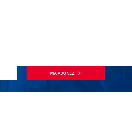
MA ABONEZ
ina, terasa, etc.