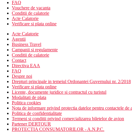
fitness
FAQ
loc de joaca
Vouchere de vacanta
volei
Conditii de calatorie
Acte Calatorie
Activitati sportive contra cost
Verificare si plata online
sporturi nautice pe plaja
teren de golf la 15 km distanta de hotel
Acte Calatorie
Agentii
Dieta
Business Travel
Mic dejun, pranz si cina tip bufet
Campanii si regulamente
Gustari usoare (24 de ore pe zi)
Conditii de calatorie
Bauturi alcoolice si non-alcoolice (24 de ore pe zi)
Contact
Directiva EAA
Categoria oficiala
FAQ
4 stele
Despre noi
Drepturi principale in temeiul Ordonantei Guvernului nr. 2/2018
Nota
Verificare si plata online
Hotelul percepe o taxa turistica de 0,15 EUR/persoana/noapte.
Licente, documente juridice si contractul cu turistul
Modalitati de plata
Distanţe
Politica cookies
Nota de informare privind protectia datelor pentru contactele de a
Politica de confidentialitate
45 km
Termeni si conditii privind comercializarea biletelor de avion
Distanta de cel mai apropiat aeroport
Partener DERTOUR
700 m
PROTECTIA CONSUMATORILOR - A.N.P.C.