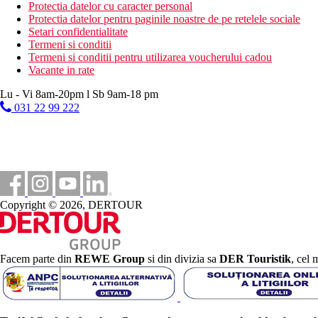
Magazine
Protectia datelor cu caracter personal
Protectia datelor pentru paginile noastre de pe retelele sociale
1 km
Setari confidentialitate
Distanta pana la plaja
Termeni si conditii
Termeni si conditii pentru utilizarea voucherului cadou
7 km
Vacante in rate
teren de golf
Lu - Vi 8am-20pm l Sb 9am-18 pm
100 m
031 22 99 222
Statie de autobuz
2 km
Centrul orasului
Plaja
Copyright © 2026, DERTOUR
Sezlonguri pe plaja contra cost
Umbrele pe plaja contra cost
Vacanta la plaja
Facem parte din
REWE Group
si din divizia sa
DER Touristik
, cel 
Piscine
Sezlonguri si umbrele gratuite la piscina
Piscina pentru copii