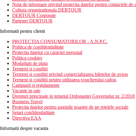
Distanta
Nota de informare privind protectia datelor pentru contactele de a
47 km distanta de Aeroportul Gran Canaria
Cultura organizationala DERTOUR
1.6 km distanta de Plaja din Puerto Rico
DERTOUR Corporate
Partener DERTOUR
Descrierea camerei
Camera dubla, vedere la mare: baie/WC (uscator de par), TV/sat., a
Informatii pentru clienti
Descrierea hotelului
PROTECTIA CONSUMATORILOR - A.N.P.C.
Hotelul dispune de:
Politica de confidentialitate
Protectia datelor cu caracter personal
hol cu ​​receptie
Politica cookies
restaurant
Modalitati de plata
baruri
Termeni si conditii
restaurant
Termeni si conditii privind comercializarea biletelor de avion
minimarket
Termeni si conditii pentru utilizarea voucherului cadou
2 piscine
Campanii si regulamente
terasa cu sezlonguri, umbrele si prosoape gratuite
Vacante in rate
bar langa piscina
Drepturi principale in temeiul Ordonantei Guvernului nr. 2/2018
terasa
Business Travel
Protectia datelor pentru paginile noastre de pe retelele sociale
Descrierea plajei
Setari confidentialitate
plaja cu nisip
Directiva EAA
sezlonguri si umbrele
Informatii despre vacanta
Activitati sportive gratuite