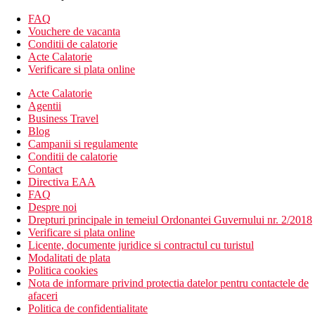
Aprox. 44 m²
FAQ
Compusa dintr-un dormitor separat si un living
Vouchere de vacanta
Echipata ca si camerele standard
Conditii de calatorie
Suita junior:
Acte Calatorie
Aprox. 42 m²
Verificare si plata online
Cu vedere la mare
Este format dintr-un dormitor separat si un living
Acte Calatorie
Agentii
Descrierea hotelului
Business Travel
Hotelul deschis in 1989, renovat in 2012 dispune de:
Blog
448 camere
Campanii si regulamente
Cladire principala cu noua etaje si o cladire laterala
Conditii de calatorie
inferioara
Contact
4 lifturi
Directiva EAA
Aer conditionat
FAQ
Hol cu ​​receptie deschisa 24/7
Despre noi
Magazin
Drepturi principale in temeiul Ordonantei Guvernului nr. 2/2018
Internet wireless (gratuit)
Verificare si plata online
Salon de coafura (contra cost)
Licente, documente juridice si contractul cu turistul
Sala de conferinte pentru aproximativ 200 de persoane
Modalitati de plata
Seif (contra cost)
Politica cookies
Inchiriere auto
Nota de informare privind protectia datelor pentru contactele de
Parcare (gratuita)
afaceri
Autobuz gratuit catre Playa del Ingles si Maspalomas
Politica de confidentialitate
Centru spa pentru oaspetii de peste 15 ani