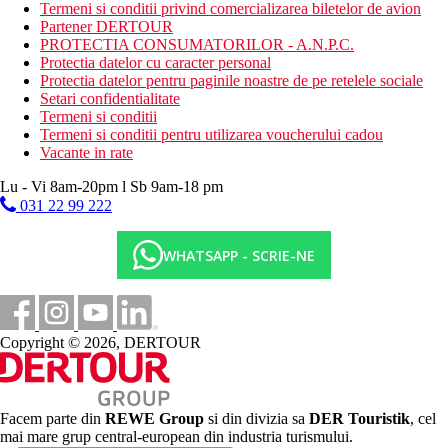
Termeni si conditii privind comercializarea biletelor de avion
Descrierea plajei
Partener DERTOUR
Plaja publica nisipoasa
PROTECTIA CONSUMATORILOR - A.N.P.C.
Sezlonguri si umbrele (contra cost)
Protectia datelor cu caracter personal
Protectia datelor pentru paginile noastre de pe retelele sociale
Activitati sportive gratuite
Setari confidentialitate
2 piscine exterioare
Termeni si conditii
tobogane cu apa
Termeni si conditii pentru utilizarea voucherului cadou
sezlonguri si umbrele (gratuit), prosoape (se solicita
Vacante in rate
depozit)
activitati de seara
Lu - Vi 8am-20pm l Sb 9am-18 pm
piscina pentru copii
031 22 99 222
loc de joaca
mini club (varste 4-12 ani)
WHATSAPP - SCRIE-NE
Activitati sportive contra cost
Piscina Chill Out pe terasa cu zona separata pentru nudisti
(pentru oaspeti 16+)
sezlonguri si umbrele langa piscina Chill Out
Copyright © 2026, DERTOUR
piscina interioara
jacuzzi
sauna, baie de aburi
sala de fitness
biliard
Facem parte din
REWE Group
si din divizia sa
DER Touristik
, cel
tenis de masa
mai mare grup central-european din industria turismului.