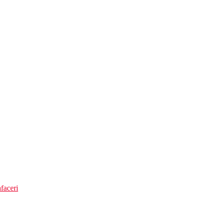
ost).
faceri
an-canaria