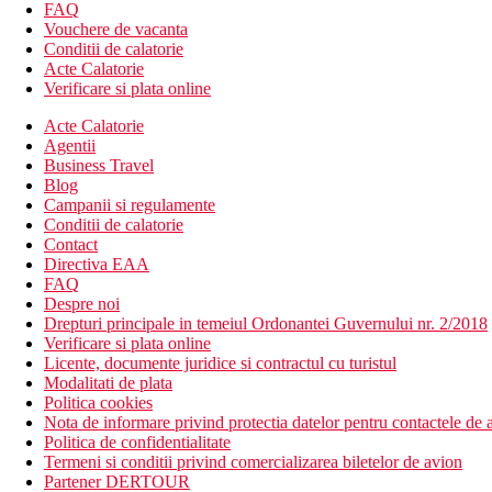
boutique
FAQ
2 piscine pentru adulti
Vouchere de vacanta
piscina pentru copii
Conditii de calatorie
bar langa piscina
Acte Calatorie
sezlonguri si umbrele gratuite
Verificare si plata online
centru SPA pentru adulti contra cost
Acte Calatorie
Descrierea plajei
Agentii
plaja San Agustín se afla la aproximativ 100 m de hotel
Business Travel
sezlonguri si umbrele de soare contra cost
Blog
Campanii si regulamente
Activitati sportive gratuite
Conditii de calatorie
plaja
Contact
Directiva EAA
Activitati sportive contra cost
FAQ
Centru SPA pentru oaspetii cu varsta peste 16 ani (contra c
Despre noi
Drepturi principale in temeiul Ordonantei Guvernului nr. 2/2018
Masa
Verificare si plata online
Program all inclusive
Licente, documente juridice si contractul cu turistul
Modalitati de plata
Categoria oficiala
Politica cookies
5 stele
Nota de informare privind protectia datelor pentru contactele de a
Politica de confidentialitate
Site web
Termeni si conditii privind comercializarea biletelor de avion
https://www.melia.com/en/hotels/spain/gran-canaria/paradisus-gr
Partener DERTOUR