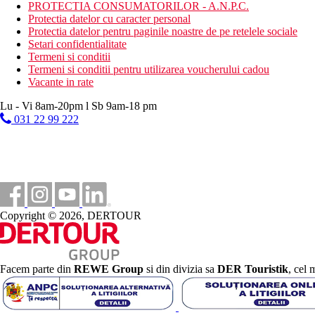
PROTECTIA CONSUMATORILOR - A.N.P.C.
Distanţe
Protectia datelor cu caracter personal
Protectia datelor pentru paginile noastre de pe retelele sociale
Setari confidentialitate
10 m
Termeni si conditii
Distanta pana la plaja
Termeni si conditii pentru utilizarea voucherului cadou
5 km
Vacante in rate
teren de golf
Lu - Vi 8am-20pm l Sb 9am-18 pm
500 m
031 22 99 222
Centrul orasului
30 km
Distanta de cel mai apropiat aeroport
300 m
Statie de autobuz
Copyright © 2026, DERTOUR
Plaja
Sezlonguri pe plaja contra cost
Facem parte din
REWE Group
si din divizia sa
DER Touristik
, cel 
Umbrele pe plaja contra cost
Hotel langa plaja
Vacanta la plaja