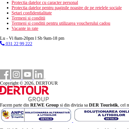
Protectia datelor cu caracter personal
VISA, EC/MC, AMEX, Diners Club.
Protectia datelor pentru paginile noastre de pe retelele sociale
Setari confidentialitate
Site web
Termeni si conditii
https://www.belivehotels.com
Termeni si conditii pentru utilizarea voucherului cadou
Vacante in rate
Handicap
Lu - Vi 8am-20pm l Sb 9am-18 pm
La cerere DR adaptat pentru clienti cu dizabilitati. Intrarea in pis
031 22 99 222
Wellness
Intrare de la 14 ani
Gratuit: 1 circuit de talaso per sejur (cu un sejur de minim 
Contra cost: piscina interioara incalzita, jacuzzi, 2 saune, b
Internet
Gratuit: WiFi in hol si camere.
Copyright © 2026, DERTOUR
Contra cost: colt de internet.
Nota
Mini club nu este in functiune
Facem parte din
REWE Group
si din divizia sa
DER Touristik
, cel 
Activitati de zi si de seara de 5 ori pe saptamana
Minibar numai in categoriile Adults Club si Better Togethe
Distanţe