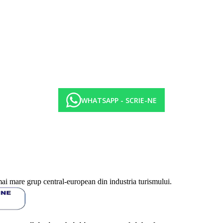
cina nu este special adaptata.
WHATSAPP - SCRIE-NE
7 nopti)
aie turceasca, masaje, fitness
mai mare grup central-european din industria turismului.
r