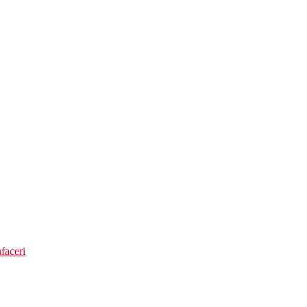
brele contra cost.
faceri
:30 a.m.-miezul noptii)