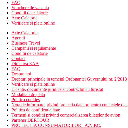
Mese
FAQ
Vouchere de vacanta
Vezi programul all inclusive.
Conditii de calatorie
Acte Calatorie
Plajă
Verificare si plata online
Plaja La Pinta cca 100 m
Plaja Torviscas cca 300 m
Acte Calatorie
Agentii
Ambele plaje cu nisip si intrare treptata in mare, sezlonguri si um
Business Travel
Campanii si regulamente
Activitati sportive
Conditii de calatorie
Gratuit: tenis de masa, squash.
Contact
Contra cost: biliard, fitness.
Directiva EAA
FAQ
Copii
Despre noi
Drepturi principale in temeiul Ordonantei Guvernului nr. 2/2018
Piscina pentru copii, mini club, patut gratuit (la cerere).
Verificare si plata online
Licente, documente juridice si contractul cu turistul
All Inclusive
Modalitati de plata
Mic dejun, pranz si cina tip bufet
Politica cookies
Mic dejun continental tarziu (10:30 a.m.-1:00 p.m.)
Nota de informare privind protectia datelor pentru contactele de a
Gustare usoara (1:00 p.m.–6:00 p.m.)
Politica de confidentialitate
Cafea de dupa-amiaza, ceai si desert
Termeni si conditii privind comercializarea biletelor de avion
Bauturi alcoolice si nealcoolice produse local selectate (10
Partener DERTOUR
Carduri
PROTECTIA CONSUMATORILOR - A.N.P.C.