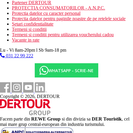
pentru copii, 2 piscine pentru copii, loc de joaca
Partener DERTOUR
Contra cost: sauna, tratamente si masaje, echipament de
PROTECTIA CONSUMATORILOR - A.N.P.C.
tenis, iluminat teren
Protectia datelor cu caracter personal
Protectia datelor pentru paginile noastre de pe retelele sociale
Mese
Setari confidentialitate
Mic dejun (BB) - mic dejun
Termeni si conditii
Demipensiune (HB) - mic dejun, cina
Termeni si conditii pentru utilizarea voucherului cadou
All Inclusive (AI) - mic dejun, pranz, cina, gustari intre
Vacante in rate
mese, inghetata. Bauturi alcoolice si nealcoolice selectate
sunt disponibile gratuit intre orele 10:00 si miezul noptii
Lu - Vi 8am-20pm l Sb 9am-18 pm
Dispune de un restaurant principal, snack bar, bar la
031 22 99 222
piscina
Categoria oficiala
WHATSAPP - SCRIE-NE
4 stele
Distanţe
Copyright © 2026, DERTOUR
1 km
Parc acvatic
2 km
Facem parte din
REWE Group
si din divizia sa
DER Touristik
, cel
teren de golf
mai mare grup central-european din industria turismului.
500 m