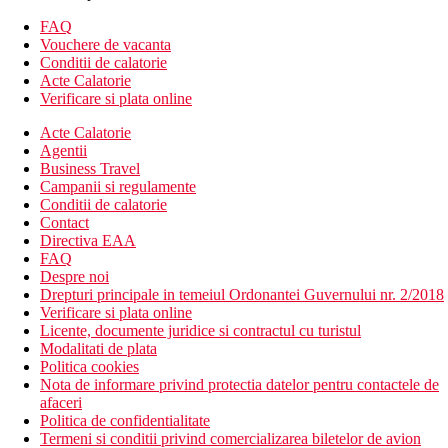
seif
camera pentru bagaje
FAQ
cafenea
Vouchere de vacanta
un restaurant si 3 baruri.
Conditii de calatorie
un coafor,
Acte Calatorie
discoteca si o sala de jocuri
Verificare si plata online
pentru o taxa suplimentara turistii se pot bucura de acces
Acte Calatorie
la internet si servicii de spalatorie.
Agentii
un mini-club si un loc de joaca pentru copii
Business Travel
563 camere
Campanii si regulamente
hol cu ​​receptie
Conditii de calatorie
salon cu TV
Contact
magazin de cadouri
Directiva EAA
Descrierea plajei
FAQ
Plaja nisipoasa publica
Despre noi
Sezlonguri si umbrele disponibile contra cost (aprox. 12
Drepturi principale in temeiul Ordonantei Guvernului nr. 2/2018
EUR/set)
Verificare si plata online
Licente, documente juridice si contractul cu turistul
Activitati sportive
Modalitati de plata
Gratuit: 4 piscine (1 incalzita iarna), 2 terase cu
Politica cookies
sezlonguri, saltele si umbrele gratuite; prosoape
Nota de informare privind protectia datelor pentru contactele de
disponibile contra cost, teren multifunctional, teren de
afaceri
volei pe plaja, programe de divertisment in timpul zilei si
Politica de confidentialitate
al serii, sala de sport, teren de tenis, tenis de masa, club
Termeni si conditii privind comercializarea biletelor de avion