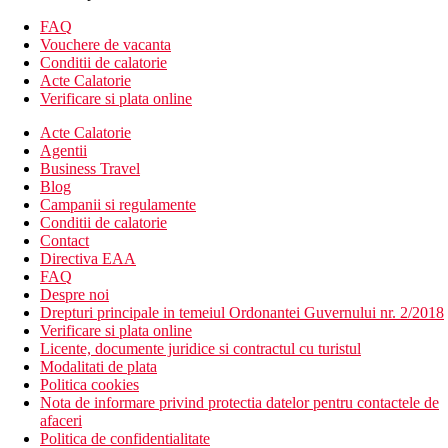
mare.
Camera dubla, superioara, vedere la piscina : facilitati
FAQ
pentru prepararea de ceai si cafea, vedere la piscina.
Vouchere de vacanta
Camera dubla, Priviledge, vedere la mare : 1 ora de sauna
Conditii de calatorie
gratuita zilnic, Priviledge Lounge bar, halat de baie,
Acte Calatorie
papuci, balize, vedere la mare.
Verificare si plata online
Camera de familie : terasa, mai spatioasa.
Acte Calatorie
Divertisment
Agentii
Business Travel
Programe de animatie de zi si de seara.
Blog
Campanii si regulamente
Mese
Conditii de calatorie
Contact
Mic dejun si cina tip bufet.
Directiva EAA
FAQ
*Optiune de cumparare all inclusive.
Despre noi
Drepturi principale in temeiul Ordonantei Guvernului nr. 2/2018
Plaja
Verificare si plata online
Plaja partial pietroasa este chiar langa hotel.
Licente, documente juridice si contractul cu turistul
Plaja cu nisip este la cca 400 m de hotel.
Modalitati de plata
Sezlonguri si umbrele contra cost.
Politica cookies
Nota de informare privind protectia datelor pentru contactele de
Activitati sportive
afaceri
Gratuit: fitness, tenis de masa, minigolf
Politica de confidentialitate
Contra cost: terenuri de tenis, teren de golf Golf Costa