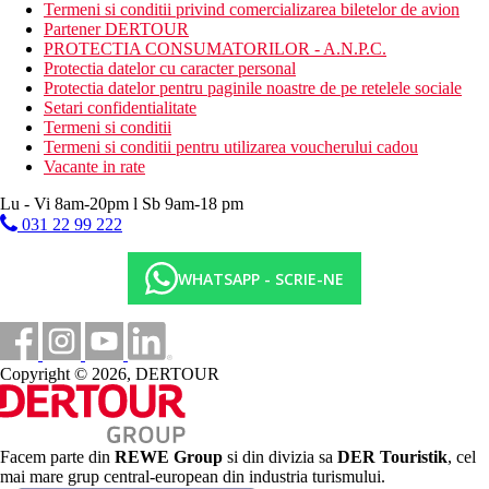
Termeni si conditii privind comercializarea biletelor de avion
Adeje (aprox. 3 km) si Golf Las Américas (aprox. 6,5 km)
Partener DERTOUR
PROTECTIA CONSUMATORILOR - A.N.P.C.
Copii
Protectia datelor cu caracter personal
Protectia datelor pentru paginile noastre de pe retelele sociale
Loc de joaca pentru copii, piscina pentru copii, mini club, splash
Setari confidentialitate
park, patut (la cerere).
Termeni si conditii
Stravovanie
Termeni si conditii pentru utilizarea voucherului cadou
Mic dejun, pranz si cina tip bufet
Vacante in rate
O gustare usoara in timpul zilei
Lu - Vi 8am-20pm l Sb 9am-18 pm
Cafea de dupa-amiaza, ceai si desert
Bauturi alcoolice si nealcoolice alese de productie locala
031 22 99 222
(09.00-24.00)
1x per sejur posibilitate de cina intr-un restaurant oriental a
WHATSAPP - SCRIE-NE
la carte (necesita rezervare)
Site web
https://www.h10hotels.com/en/tenerife-hotels/h10-costa-adeje-
palace
Copyright © 2026, DERTOUR
Wellness
Centrul Spa Despacio
Facem parte din
REWE Group
si din divizia sa
DER Touristik
, cel
Contra cost
: piscina interioara incalzita, jacuzzi, sauna, baie
mai mare grup central-european din industria turismului.