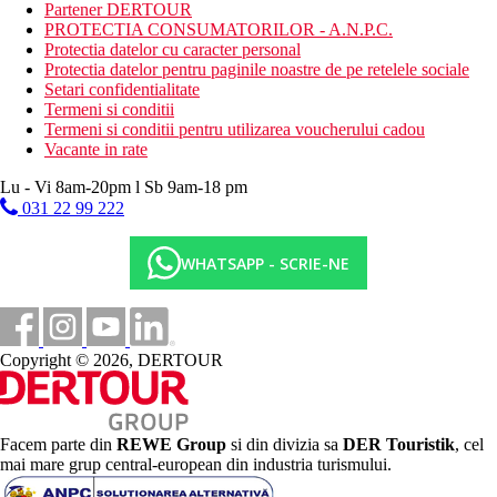
Partener DERTOUR
Adeje (aprox. 3 km) si Golf Las Américas (aprox. 6,5 km)
PROTECTIA CONSUMATORILOR - A.N.P.C.
Protectia datelor cu caracter personal
Copii
Protectia datelor pentru paginile noastre de pe retelele sociale
Setari confidentialitate
Loc de joaca pentru copii, piscina pentru copii, mini club, splash
Termeni si conditii
park, patut (la cerere).
Termeni si conditii pentru utilizarea voucherului cadou
Stravovanie
Vacante in rate
Mic dejun, pranz si cina tip bufet
Lu - Vi 8am-20pm l Sb 9am-18 pm
O gustare usoara in timpul zilei
Cafea de dupa-amiaza, ceai si desert
031 22 99 222
Bauturi alcoolice si nealcoolice alese de productie locala
(09.00-24.00)
WHATSAPP - SCRIE-NE
1x per sejur posibilitate de cina intr-un restaurant oriental a
la carte (necesita rezervare)
Site web
https://www.h10hotels.com/en/tenerife-hotels/h10-costa-adeje-
Copyright © 2026, DERTOUR
palace
Wellness
Centrul Spa Despacio
Facem parte din
REWE Group
si din divizia sa
DER Touristik
, cel
mai mare grup central-european din industria turismului.
Contra cost
: piscina interioara incalzita, jacuzzi, sauna, baie