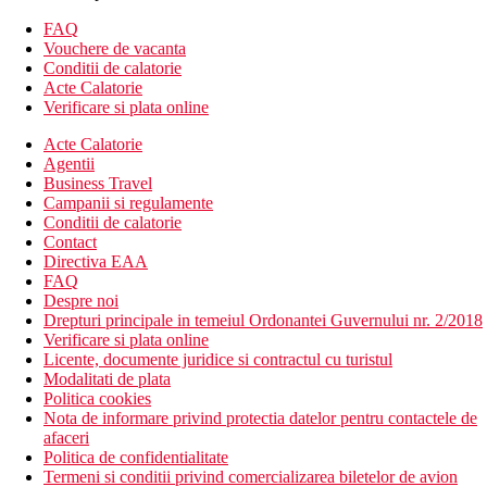
mare.
Camera dubla, superioara, vedere la piscina : facilitati
FAQ
pentru prepararea de ceai si cafea, vedere la piscina.
Vouchere de vacanta
Camera dubla, Priviledge, vedere la mare : 1 ora de sauna
Conditii de calatorie
gratuita zilnic, Priviledge Lounge bar, halat de baie,
Acte Calatorie
papuci, balize, vedere la mare.
Verificare si plata online
Camera de familie : terasa, mai spatioasa.
Acte Calatorie
Divertisment
Agentii
Business Travel
Programe de animatie de zi si de seara.
Campanii si regulamente
Conditii de calatorie
Mese
Contact
Directiva EAA
Mic dejun si cina tip bufet.
FAQ
Despre noi
*Optiune de cumparare all inclusive.
Drepturi principale in temeiul Ordonantei Guvernului nr. 2/2018
Verificare si plata online
Plaja
Licente, documente juridice si contractul cu turistul
Plaja partial pietroasa este chiar langa hotel.
Modalitati de plata
Plaja cu nisip este la cca 400 m de hotel.
Politica cookies
Sezlonguri si umbrele contra cost.
Nota de informare privind protectia datelor pentru contactele de
afaceri
Activitati sportive
Politica de confidentialitate
Gratuit: fitness, tenis de masa, minigolf
Termeni si conditii privind comercializarea biletelor de avion
Contra cost: terenuri de tenis, teren de golf Golf Costa