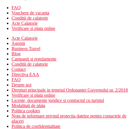
mare, servicii de excelenta
FAQ
Descrierea hotelului
Vouchere de vacanta
Hotelul dispune de:
Conditii de calatorie
Acte Calatorie
303 camere
Verificare si plata online
9 etaje
Acte Calatorie
hol intrare cu receptie
Agentii
lifturi
Business Travel
restaurant
Blog
2 baruri
Campanii si regulamente
sala de conferinte
Conditii de calatorie
coafor
Contact
2 piscine
Directiva EAA
jacuzzi
FAQ
bar langa piscina
Despre noi
terasa cu sezlonguri si umbrele gratuite, prosoape contra
Drepturi principale in temeiul Ordonantei Guvernului nr. 2/2018
cost
Verificare si plata online
Wifi gratuit in zona hotelului
Licente, documente juridice si contractul cu turistul
Descrierea plajei
Modalitati de plata
plaja cu nisip
Politica cookies
intrare treptata in apa
Nota de informare privind protectia datelor pentru contactele de
sezlonguri si umbrele contra cost
afaceri
Politica de confidentialitate