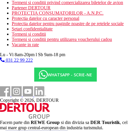
Activitati sportive gratuite
Termeni si conditii privind comercializarea biletelor de avion
plaja
Partener DERTOUR
PROTECTIA CONSUMATORILOR - A.N.P.C.
Activitati sportive contra cost
Protectia datelor cu caracter personal
fitness
Protectia datelor pentru paginile noastre de pe retelele sociale
tenis
Setari confidentialitate
teren de fotbal
Termeni si conditii
teren de volei
Termeni si conditii pentru utilizarea voucherului cadou
sauna
Vacante in rate
masaje
Lu - Vi 8am-20pm l Sb 9am-18 pm
Masa
031 22 99 222
Demipensiune:
Mic dejun (7:30 - 10:30) si cina (18:30 - 21:30) tip bufet
WHATSAPP - SCRIE-NE
All Inclusive:
Mic dejun, pranz (13:00 - 15:00) si cina tip bufet
Gustare usoara la barul de langa piscina (11:00 a.m. - 6:30
Copyright © 2026, DERTOUR
p.m.)
Bauturi alcoolice si non-alcoolice (10:30 a.m. – 12:00
p.m.)
Pentru cina este necesara tinuta formala.
In timpul sejurului de minim 7 nopti, 1 cina la restaurantul
Facem parte din
REWE Group
si din divizia sa
DER Touristik
, cel
a la carte Ocean Blue (rezervare necesara)
mai mare grup central-european din industria turismului.