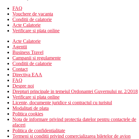
chicineta
FAQ
balcon
Vouchere de vacanta
TV cu programe internationale
Conditii de calatorie
WiFi
Acte Calatorie
seif contra cost
Verificare si plata online
doua paturi single sau un pat dublu
Acte Calatorie
Descrierea hotelului
Agentii
Hotelul dispune de:
Business Travel
piscina
Campanii si regulamente
jacuzzi
Conditii de calatorie
sezlonguri
Contact
muzica live
Directiva EAA
WiFi
FAQ
servicii medicale
Despre noi
camera de bagaje
Drepturi principale in temeiul Ordonantei Guvernului nr. 2/2018
servicii de curatatorie
Verificare si plata online
inchirieri biciclete si automobile
Licente, documente juridice si contractul cu turistul
gradina
Modalitati de plata
sala de jocuri
Politica cookies
sala de conferinta
Nota de informare privind protectia datelor pentru contactele de
organizari evenimente
afaceri
parcare contra cost
Politica de confidentialitate
receptie 24/7
Termeni si conditii privind comercializarea biletelor de avion
loc de joaca pentru copii