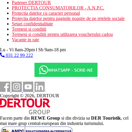
Partener DERTOUR
Descrierea plajei
PROTECTIA CONSUMATORILOR - A.N.P.C.
nisipoase si pietris
Protectia datelor cu caracter personal
la aproximativ 50 m de hotel
Protectia datelor pentru paginile noastre de pe retelele sociale
zona larga de nisip aprox. 1200 m de la hotel
Setari confidentialitate
sezlonguri si umbrele contra cost
Termeni si conditii
Termeni si conditii pentru utilizarea voucherului cadou
Activitati sportive gratuite
Vacante in rate
aerobic
tenis de masa
Lu - Vi 8am-20pm l Sb 9am-18 pm
loc de joaca pentru copii
031 22 99 222
sala de jocuri
WHATSAPP - SCRIE-NE
Activitati sportive contra cost
darts
inchirieri biciclete
biliard
teren de golf in zona
Copyright © 2026, DERTOUR
Restaurant
Restaurantul principal de tip bufet serveste preparate culinare cu
specific international si local
Doua baruri cu diferite tematici
Facem parte din
REWE Group
si din divizia sa
DER Touristik
, cel
mai mare grup central-european din industria turismului.
Categoria oficiala